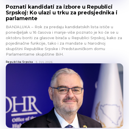
Poznati kandidati za izbore u Republici
Srpskoj: Ko ulazi u trku za predsjednika i
parlamente
BANJALUKA – Rok za predaju kandidatskih lista ističe u
ponedjeljak u 16 časova i manje-više poznato je ko će se u
oktobru boriti za glasove birača u Republici Srpskoj, kako za
pojedinačne funkcije, tako i za mandate u Narodnoj
skupštini Republike Srpske i Predstavničkom domu
Parlamentarne skupštine BiH.
Republika Srpska
5. JUL 2026.