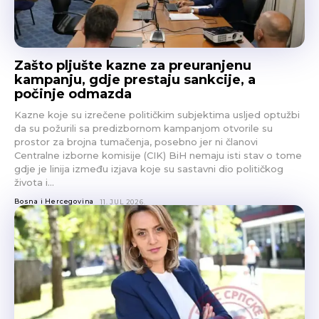
Zašto pljušte kazne za preuranjenu
kampanju, gdje prestaju sankcije, a
počinje odmazda
Kazne koje su izrečene političkim subjektima usljed optužbi
da su požurili sa predizbornom kampanjom otvorile su
prostor za brojna tumačenja, posebno jer ni članovi
Centralne izborne komisije (CIK) BiH nemaju isti stav o tome
gdje je linija između izjava koje su sastavni dio političkog
života i…
Bosna i Hercegovina
11. JUL 2026.