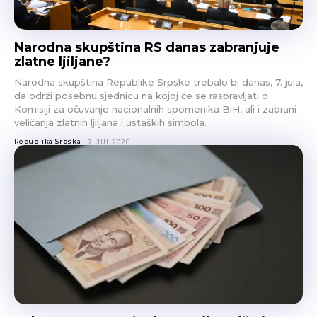
Narodna skupština RS danas zabranjuje
zlatne ljiljane?
Narodna skupština Republike Srpske trebalo bi danas, 7. jula,
da održi posebnu sjednicu na kojoj će se raspravljati o
Komisiji za očuvanje nacionalnih spomenika BiH, ali i zabrani
veličanja zlatnih ljiljana i ustaških simbola.
Republika Srpska
7. JUL 2026.