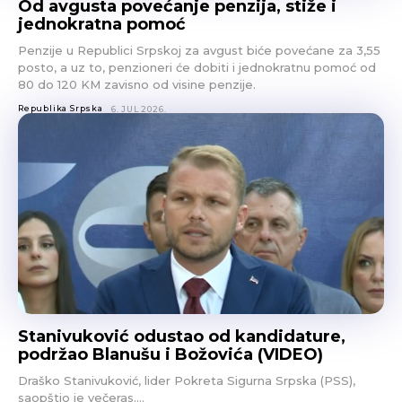
Od avgusta povećanje penzija, stiže i
jednokratna pomoć
Penzije u Republici Srpskoj za avgust biće povećane za 3,55
posto, a uz to, penzioneri će dobiti i jednokratnu pomoć od
80 do 120 KM zavisno od visine penzije.
Republika Srpska
6. JUL 2026.
Stanivuković odustao od kandidature,
podržao Blanušu i Božovića (VIDEO)
Draško Stanivuković, lider Pokreta Sigurna Srpska (PSS),
saopštio je večeras….