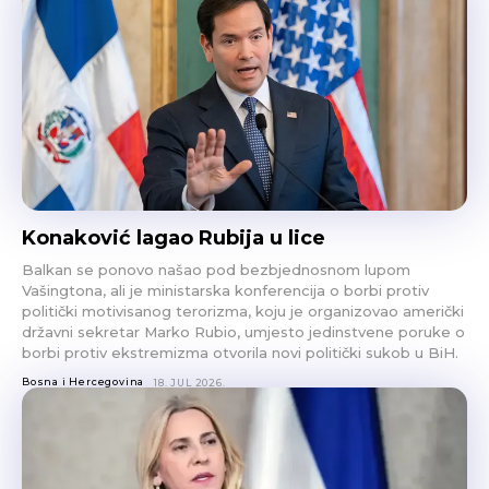
Konaković lagao Rubija u lice
Balkan se ponovo našao pod bezbjednosnom lupom
Vašingtona, ali je ministarska konferencija o borbi protiv
politički motivisanog terorizma, koju je organizovao američki
državni sekretar Marko Rubio, umjesto jedinstvene poruke o
borbi protiv ekstremizma otvorila novi politički sukob u BiH.
Bosna i Hercegovina
18. JUL 2026.