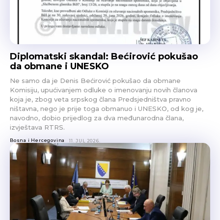
Diplomatski skandal: Bećirović pokušao
da obmane i UNESKO
Ne samo da je Denis Bećirović pokušao da obmane
Komisiju, upućivanjem odluke o imenovanju novih članova
koja je, zbog veta srpskog člana Predsjedništva pravno
ništavna, nego je prije toga obmanuo i UNESKO, od kog je,
navodno, dobio prijedlog za dva međunarodna člana,
izvještava RTRS.
Bosna i Hercegovina
11. JUL 2026.