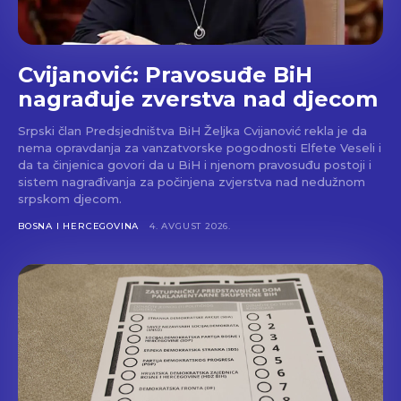
Cvijanović: Pravosuđe BiH
nagrađuje zverstva nad djecom
Srpski član Predsjedništva BiH Željka Cvijanović rekla je da
nema opravdanja za vanzatvorske pogodnosti Elfete Veseli i
da ta činjenica govori da u BiH i njenom pravosuđu postoji i
sistem nagrađivanja za počinjena zvjerstva nad nedužnom
srpskom djecom.
BOSNA I HERCEGOVINA
4. AVGUST 2026.