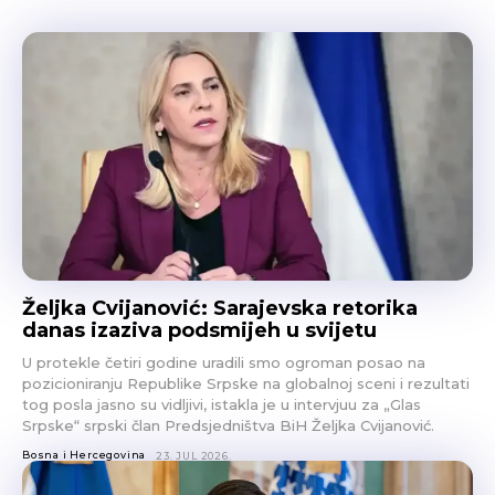
Željka Cvijanović: Sarajevska retorika
danas izaziva podsmijeh u svijetu
U protekle četiri godine uradili smo ogroman posao na
pozicioniranju Republike Srpske na globalnoj sceni i rezultati
tog posla jasno su vidljivi, istakla je u intervjuu za „Glas
Srpske“ srpski član Predsjedništva BiH Željka Cvijanović.
Bosna i Hercegovina
23. JUL 2026.