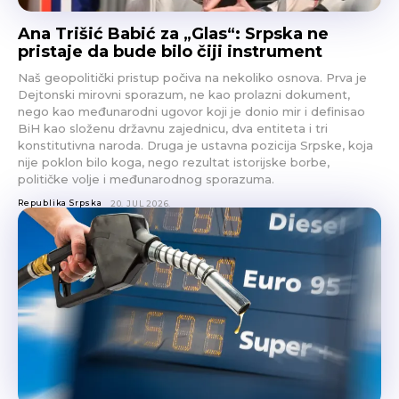
Ana Trišić Babić za „Glas“: Srpska ne
pristaje da bude bilo čiji instrument
Naš geopolitički pristup počiva na nekoliko osnova. Prva je
Dejtonski mirovni sporazum, ne kao prolazni dokument,
nego kao međunarodni ugovor koji je donio mir i definisao
BiH kao složenu državnu zajednicu, dva entiteta i tri
konstitutivna naroda. Druga je ustavna pozicija Srpske, koja
nije poklon bilo koga, nego rezultat istorijske borbe,
političke volje i međunarodnog sporazuma.
Republika Srpska
20. JUL 2026.