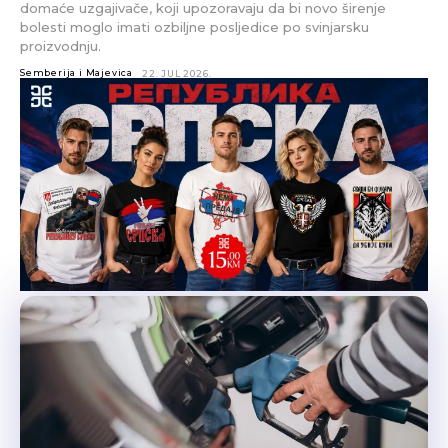
domaće uzgajivače, koji upozoravaju da bi novo širenje
bolesti moglo imati ozbiljne posljedice po svinjarsku
proizvodnju.
Semberija i Majevica
22. JUL 2026.