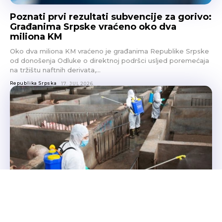
Poznati prvi rezultati subvencije za gorivo:
Građanima Srpske vraćeno oko dva
miliona KM
Oko dva miliona KM vraćeno je građanima Republike Srpske
od donošenja Odluke o direktnoj podršci usljed poremećaja
na tržištu naftnih derivata,…
Republika Srpska
17. JUL 2026.
Novi slučajevi afričke kuge svinja u
Bijeljini i Foči podigli alarm među