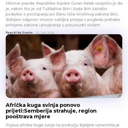
Ministar pravde Republike Srpske Goran Selak saopštio je da
je, nakon što je od Tužilaštva BiH i Suda BiH zatražio
podatke o postupanju po članu 145a Krivičnog zakona BiH,
dobijeni odgovor otvorio ozbiljna pitanja u pogledu jednake
primjene zakona i povjerenja u pravosudni sistem.
Republika Srpska
22. JUL 2026.
Afrička kuga svinja ponovo
prijeti:Semberija strahuje, region
pooštrava mjere
Pojava afričke kuge svinja na području Bijeljine uznemirila je