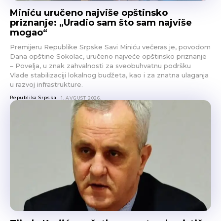
Miniću uručeno najviše opštinsko
priznanje: „Uradio sam što sam najviše
mogao“
Premijeru Republike Srpske Savi Miniću večeras je, povodom
Dana opštine Sokolac, uručeno najveće opštinsko priznanje
– Povelja, u znak zahvalnosti za sveobuhvatnu podršku
Vlade stabilizaciji lokalnog budžeta, kao i za znatna ulaganja
u razvoj infrastrukture.
Republika Srpska
1. AVGUST 2026.