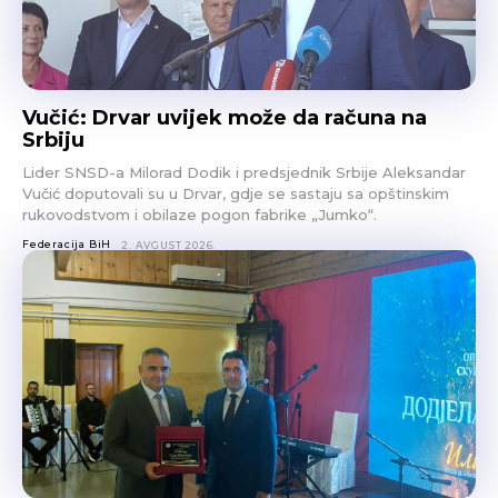
Vučić: Drvar uvijek može da računa na
Srbiju
Lider SNSD-a Milorad Dodik i predsjednik Srbije Aleksandar
Vučić doputovali su u Drvar, gdje se sastaju sa opštinskim
rukovodstvom i obilaze pogon fabrike „Jumko“.
Federacija BiH
2. AVGUST 2026.