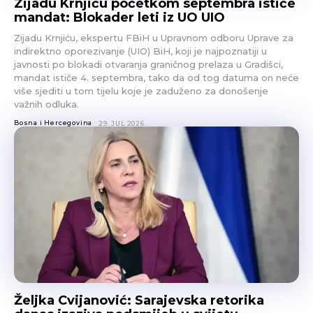
Zijadu Krnjiću početkom septembra ističe
mandat: Blokader leti iz UO UIO
Zijadu Krnjiću, ekspertu FBiH u Upravnom odboru Uprave za
indirektno oporezivanje (UIO) BiH, koji je najpoznatiji u
javnosti po blokadi otvaranja graničnog prelaza u Gradišci,
mandat ističe 4. septembra, tako da od tog datuma on neće
više sjediti u tom tijelu koje je zaduženo za donošenje
važnih odluka.
Bosna i Hercegovina
29. JUL 2026.
Željka Cvijanović: Sarajevska retorika