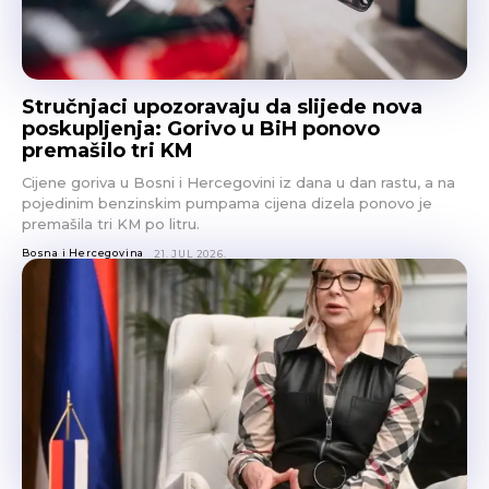
Stručnjaci upozoravaju da slijede nova
poskupljenja: Gorivo u BiH ponovo
premašilo tri KM
Cijene goriva u Bosni i Hercegovini iz dana u dan rastu, a na
pojedinim benzinskim pumpama cijena dizela ponovo je
premašila tri KM po litru.
Bosna i Hercegovina
21. JUL 2026.