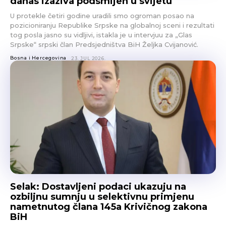
danas izaziva podsmijeh u svijetu
U protekle četiri godine uradili smo ogroman posao na
pozicioniranju Republike Srpske na globalnoj sceni i rezultati
tog posla jasno su vidljivi, istakla je u intervjuu za „Glas
Srpske“ srpski član Predsjedništva BiH Željka Cvijanović.
Bosna i Hercegovina
23. JUL 2026.
Selak: Dostavljeni podaci ukazuju na
ozbiljnu sumnju u selektivnu primjenu
nametnutog člana 145a Krivičnog zakona
BiH