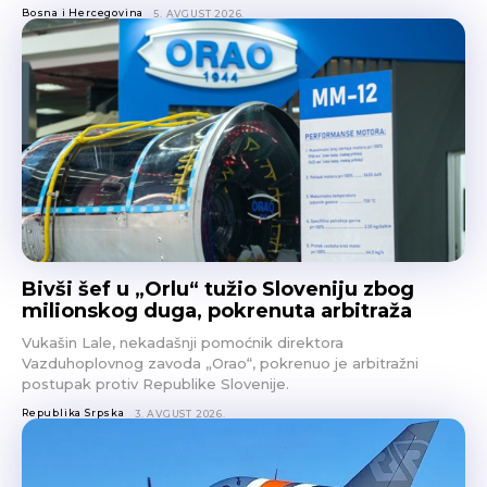
Bosna i Hercegovina
5. AVGUST 2026.
Bivši šef u „Orlu“ tužio Sloveniju zbog
milionskog duga, pokrenuta arbitraža
Vukašin Lale, nekadašnji pomoćnik direktora
Vazduhoplovnog zavoda „Orao“, pokrenuo je arbitražni
postupak protiv Republike Slovenije.
Republika Srpska
3. AVGUST 2026.