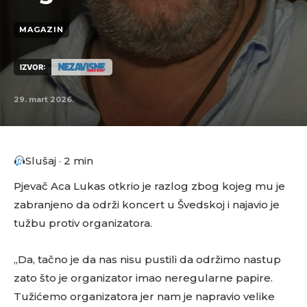
MAGAZIN
IZVOR:
29. mart 2026.
Slušaj · 2 min
Pjevač Aca Lukas otkrio je razlog zbog kojeg mu je
zabranjeno da održi koncert u Švedskoj i najavio je
tužbu protiv organizatora.
„Da, tačno je da nas nisu pustili da održimo nastup
zato što je organizator imao neregularne papire.
Tužićemo organizatora jer nam je napravio velike