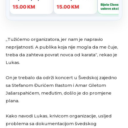
„Tužićemo organizatora, jer nam je napravio
neprijatnosti. A publika koja nije mogla da me čuje,
treba da zahteva povrat novca od karata“, rekao je
Lukas.
On je trebalo da održi koncert u Švedskoj zajedno
sa Stefanom Đurićem Rastom i Amar Giletom
Jašarspahićem, međutim, došlo je do promjene
plana.
Kako navodi Lukas, krivicom organizacije, usljed
problema sa dokumentacijom švedskog