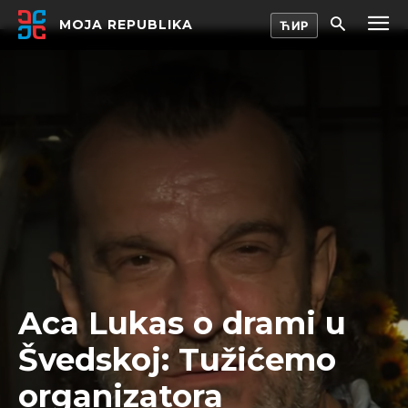
MOJA REPUBLIKA
Aca Lukas o drami u
Švedskoj: Tužićemo
organizatora