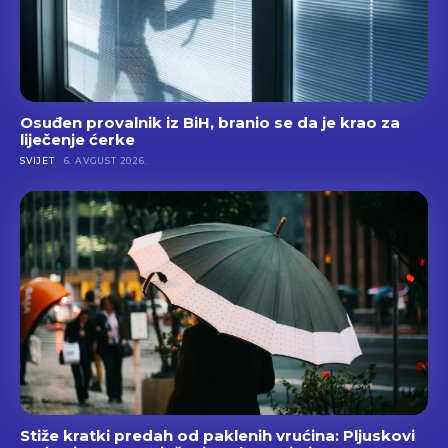
Osuđen provalnik iz BiH, branio se da je krao za
liječenje ćerke
SVIJET
6. AVGUST 2026.
Stiže kratki predah od paklenih vrućina: Pljuskovi