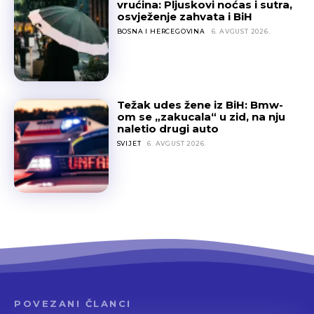
vrućina: Pljuskovi noćas i sutra,
osvježenje zahvata i BiH
BOSNA I HERCEGOVINA
6. AVGUST 2026.
Težak udes žene iz BiH: Bmw-
om se „zakucala“ u zid, na nju
naletio drugi auto
SVIJET
6. AVGUST 2026.
POVEZANI ČLANCI