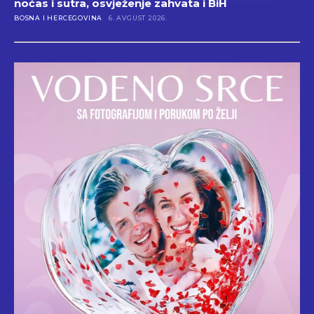
noćas i sutra, osvježenje zahvata i BiH
BOSNA I HERCEGOVINA
6. AVGUST 2026.