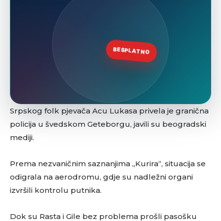
Srpskog folk pjevača Acu Lukasa privela je granična
policija u švedskom Geteborgu, javili su beogradski
mediji.
Prema nezvaničnim saznanjima „Kurira“, situacija se
odigrala na aerodromu, gdje su nadležni organi
izvršili kontrolu putnika.
Dok su Rasta i Gile bez problema prošli pasošku