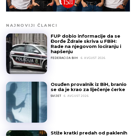
NAJNOVIJI ČLANCI
FUP dobio informacije da se
Đorđe Ždrale skriva u FBiH:
Rade na njegovom lociranju i
hapšenju
FEDERACIJA BIH
6. AVGUST 2026.
Osuđen provalnik iz BiH, branio
se da je krao za liječenje ćerke
SVIJET
6. AVGUST 2026.
Stiže kratki predah od paklenih