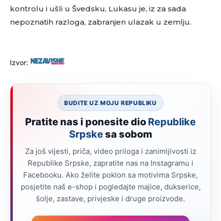
kontrolu i ušli u Švedsku, Lukasu je, iz za sada
nepoznatih razloga, zabranjen ulazak u zemlju.
Izvor:
BUDITE UZ MOJU REPUBLIKU
Pratite nas i ponesite dio
Republike
Srpske
sa sobom
Za još vijesti, priča, video priloga i zanimljivosti iz
Republike Srpske, zapratite nas na Instagramu i
Facebooku. Ako želite poklon sa motivima Srpske,
posjetite naš e-shop i pogledajte majice, dukserice,
šolje, zastave, privjeske i druge proizvode.