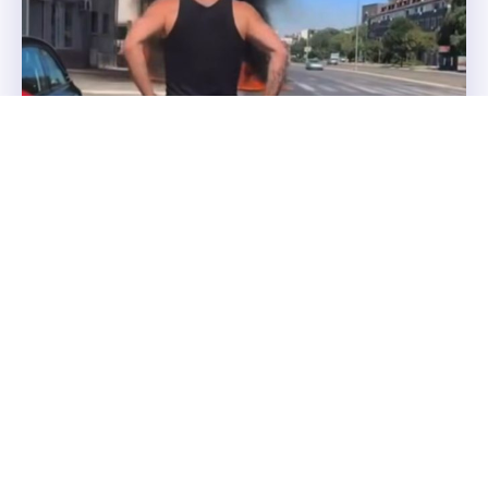
Milan Gurović heroj: Spasio čovjeka iz
zapaljenog auta (VIDEO)
Na ulicama Beograda juče, 2. avgusta, odvijala se velika
drama kada je u Vojvođanskoj ulici na Novom Beogradu
počeo da gori automobil u kojem se nalazio jedan čovjek, a
brzom reakcijom proslavljenog košarkaša Milana Gurovića on
je prošao bez ikakvih većih posljedica.
Region
3. АВГУСТ 2026.