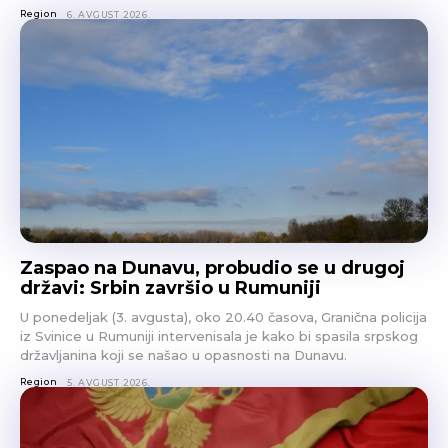
Region
6. AVGUST 2026.
Zaspao na Dunavu, probudio se u drugoj
državi: Srbin završio u Rumuniji
U ponedeljak (3. avgusta), oko 20.40 časova, Granična policija
iz Svinice u Rumuniji intervenisala je kako bi spasila srpskog
državljanina koji se našao u opasnosti na Dunavu.
Region
5. AVGUST 2026.