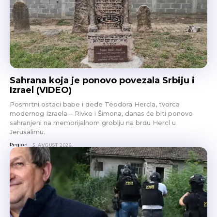
Sahrana koja je ponovo povezala Srbiju i
Izrael (VIDEO)
Posmrtni ostaci babe i dede Teodora Hercla, tvorca
modernog Izraela – Rivke i Šimona, danas će biti ponovo
sahranjeni na memorijalnom groblju na brdu Hercl u
Jerusalimu.
Region
5. AVGUST 2026.