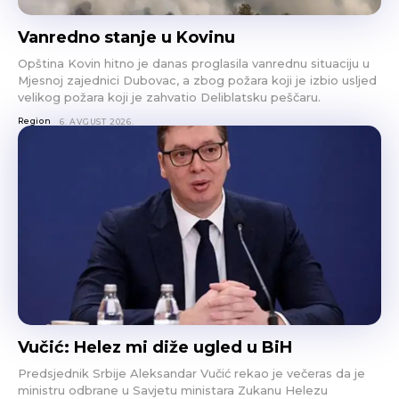
Vanredno stanje u Kovinu
Opština Kovin hitno je danas proglasila vanrednu situaciju u
Mjesnoj zajednici Dubovac, a zbog požara koji je izbio usljed
velikog požara koji je zahvatio Deliblatsku peščaru.
Region
6. AVGUST 2026.
Vučić: Helez mi diže ugled u BiH
Predsjednik Srbije Aleksandar Vučić rekao je večeras da je
ministru odbrane u Savjetu ministara Zukanu Helezu