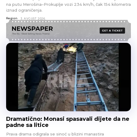
na putu Merošina–Prokuplje vozi 234 km/h, čak 154 kilometra
iznad ograničenja.
Region
3. AVGUST 2026.
Dramatično: Monasi spasavali dijete da ne
padne sa litice
Prava drama odigrala se sinoć u blizini manastira