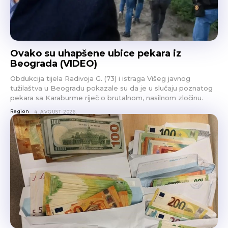
Ovako su uhapšene ubice pekara iz
Beograda (VIDEO)
Obdukcija tijela Radivoja G. (73) i istraga Višeg javnog
tužilaštva u Beogradu pokazale su da je u slučaju poznatog
pekara sa Karaburme riječ o brutalnom, nasilnom zločinu.
Region
4. AVGUST 2026.