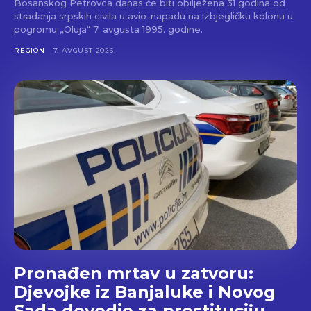
Bosanskog Petrovca danas će biti obilježena 31 godina od
stradanja srpskih civila u avio-napadu na izbjegličku kolonu u
pogromu „Oluja“ 7. avgusta 1995. godine.
REGION
7. AVGUST 2026.
Pronađen mrtav u zatvoru:
Djevojke iz Banjaluke i Novog
Sada dovodio za prostituciju