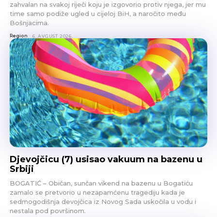
zahvalan na svakoj riječi koju je izgovorio protiv njega, jer mu
time samo podiže ugled u cijeloj BiH, a naročito među
Bošnjacima.
Region
6. AVGUST 2026.
Djevojčicu (7) usisao vakuum na bazenu u
Srbiji
BOGATIĆ – Običan, sunčan vikend na bazenu u Bogatiću
zamalo se pretvorio u nezapamćenu tragediju kada je
sedmogodišnja devojčica iz Novog Sada uskočila u vodu i
nestala pod površinom.