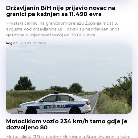
Državljanin BiH nije prijavio novac na
granici pa kažnjen sa 11.490 evra
Hrvatski carinici na graničnom prelazu Županja most 3.
avgusta kod državljanina BiH otkrili su neprijavljen unos
gotovine u vrijednosti većoj od 36.000 evra.
Region
4. AVGUST 2026.
Motociklom vozio 234 km/h tamo gdje je
dozvoljeno 80
Motociklista (33) iz okoline Merošine u Srbiji uhvaćen je kako