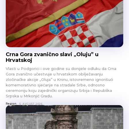
Crna Gora zvanično slavi „Oluju” u
Hrvatskoj
Vlasti u Podgorici i ove godine su donijele odluku da Crna
Gora zvanično učestvuje u hrvatskom obilježavanju
zločinačke akcije „Oluja” u Kninu, istovremeno ignorišući
komemorativno sjećanje na stradale Srbe, odnosno
ceremoniju koju zajednički organizuju Srbija i Republika
Srpska u Mrkonjić Gradu.
Region
5. AVGUST 2026.