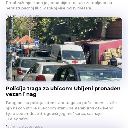
Preobraženje, kada je jedno dijete ostalo zarobljeno na
nepristupačnoj litici visokoj više od 15 metara.
Region
3. AVGUST 2026.
Policija traga za ubicom: Ubijeni pronađen
vezan i nag
Beogradska policija intenzivno traga za počiniocem ili više
njih nakon što je u jednom stanu na Karaburmi otkriveno
tijelo sedamdesettrogodišnjeg muškarca, saznaje
„Telegraf.rs“.
Region
3. AVGUST 2026.