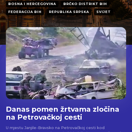
BOSNA I HERCEGOVINA
BRČKO DISTRIKT BIH
FEDERACIJA BIH
REPUBLIKA SRPSKA
SVIJET
Danas pomen žrtvama zločina
na Petrovačkoj cesti
U mjestu Janjile-Bravsko na Petrovačkoj cesti kod