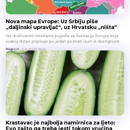
Nova mapa Evrope: Uz Srbiju piše
„daljinski upravljač“, uz Hrvatsku „ništa“
Na društvenim mrežama pojavila se ilustracija Evrope koja
svakoj državi pripisuje po jedan poznati izum ili dostignuće.
Magazin
5. AVGUST 2026.
Krastavac je najbolja namirnica za ljeto:
Evo zašto ga treba jesti tokom vrućina