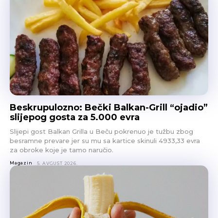
Beskrupulozno: Bečki Balkan-Grill “ojadio”
slijepog gosta za 5.000 evra
Slijepi gost Balkan Grilla u Beču pokrenuo je tužbu zbog
besramne prevare jer su mu sa kartice skinuli 4933,33 evra
za obroke koje je tamo naručio.
Magazin
5. AVGUST 2026.