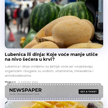
Lubenica ili dinja: Koje voće manje utiče
na nivo šećera u krvi?
Lubenica i dinja omiljeno su ljetnje voće jer osvježavaju
organizam i bogate su vodom, vitaminima, mineralima i
antioksidansima.
Magazin
5. AVGUST 2026.