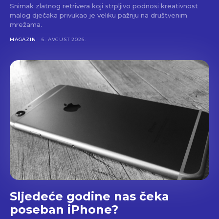
Snimak zlatnog retrivera koji strpljivo podnosi kreativnost
malog dječaka privukao je veliku pažnju na društvenim
mrežama.
MAGAZIN
6. AVGUST 2026.
Sljedeće godine nas čeka
poseban iPhone?