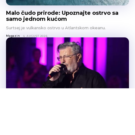
Malo čudo prirode: Upoznajte ostrvo sa
samo jednom kućom
Surtsej je vulkansko ostrvo u Atlantskom okeanu.
Magazin
4. AVGUST 2026.
Šerif Konjević svoje bogatstvo prepisao
20 godina mlađoj ženi
Pjevač Šerif Konjević svoje zasluženo stečeno bogatstvo
koje se broji milionima prepisao je svojoj drugoj supruzi