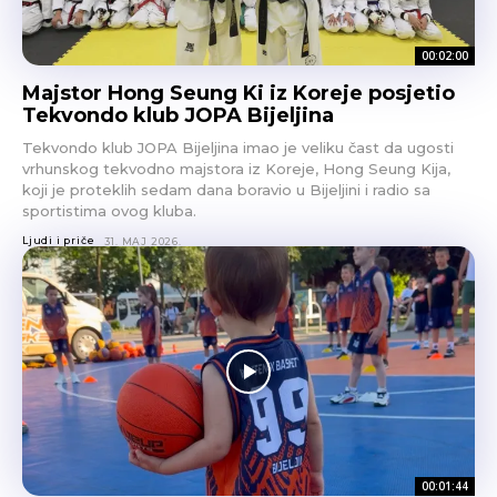
00:02:00
Majstor Hong Seung Ki iz Koreje posjetio
Tekvondo klub JOPA Bijeljina
Tekvondo klub JOPA Bijeljina imao je veliku čast da ugosti
vrhunskog tekvodno majstora iz Koreje, Hong Seung Kija,
koji je proteklih sedam dana boravio u Bijeljini i radio sa
sportistima ovog kluba.
Ljudi i priče
31. MAJ 2026.
00:01:44