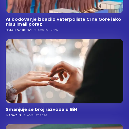
AI bodovanje izbacilo vaterpoliste Crne Gore iako
nisu imali poraz
OSTALI SPORTOVI
9. AVGUST 2026.
Smanjuje se broj razvoda u BiH
MAGAZIN
9. AVGUST 2026.