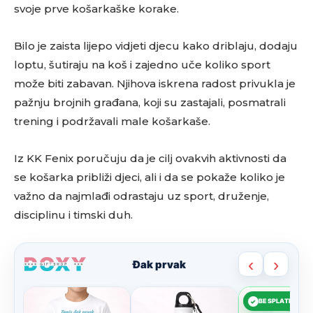
svoje prve košarkaške korake.
Bilo je zaista lijepo vidjeti djecu kako driblaju, dodaju
loptu, šutiraju na koš i zajedno uče koliko sport
može biti zabavan. Njihova iskrena radost privukla je
pažnju brojnih građana, koji su zastajali, posmatrali
trening i podržavali male košarkaše.
Iz KK Fenix poručuju da je cilj ovakvih aktivnosti da
se košarka približi djeci, ali i da se pokaže koliko je
važno da najmlađi odrastaju uz sport, druženje,
disciplinu i timski duh.