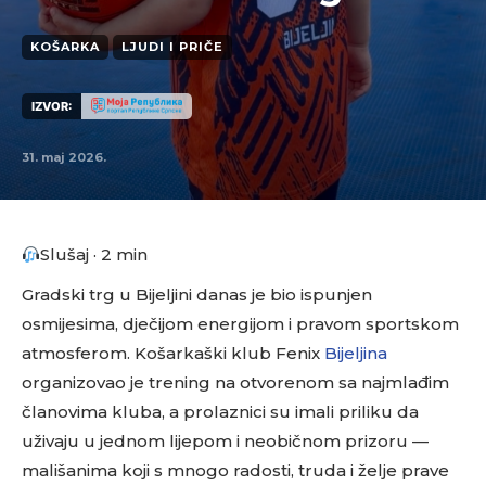
KOŠARKA
LJUDI I PRIČE
IZVOR:
31. maj 2026.
Slušaj · 2 min
Gradski trg u Bijeljini danas je bio ispunjen
osmijesima, dječijom energijom i pravom sportskom
atmosferom. Košarkaški klub Fenix
Bijeljina
organizovao je trening na otvorenom sa najmlađim
članovima kluba, a prolaznici su imali priliku da
uživaju u jednom lijepom i neobičnom prizoru —
mališanima koji s mnogo radosti, truda i želje prave