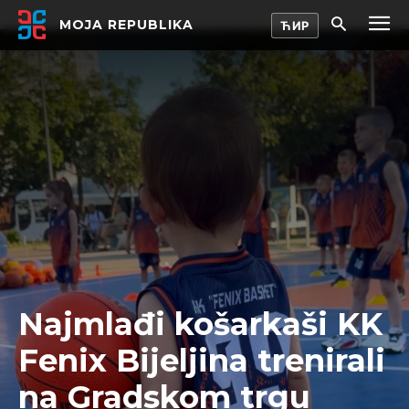
MOJA REPUBLIKA
Najmlađi košarkaši KK
Fenix Bijeljina trenirali
na Gradskom trgu