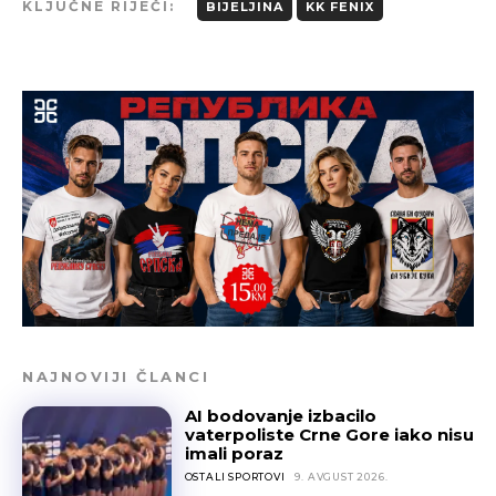
KLJUČNE RIJEČI:
BIJELJINA
KK FENIX
NAJNOVIJI ČLANCI
AI bodovanje izbacilo
vaterpoliste Crne Gore iako nisu
imali poraz
OSTALI SPORTOVI
9. AVGUST 2026.