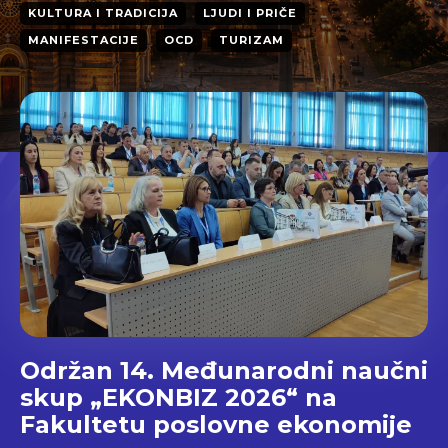
KULTURA I TRADICIJA
LJUDI I PRIČE
MANIFESTACIJE
OCD
TURIZAM
Održan 14. Međunarodni naučni
skup „EKONBIZ 2026“ na
Fakultetu poslovne ekonomije