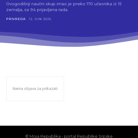
Ovogodišnji naučni skup imao je preko 170 učesnika iz 15
zemalja, sa 94 prijavljena rada.
PRIVREDA
12. JUN 2026.
Nema objava za prikazati
© Moja Republika - portal Republike Srpske