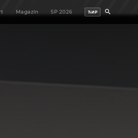
rt
Magazin
SP 2026