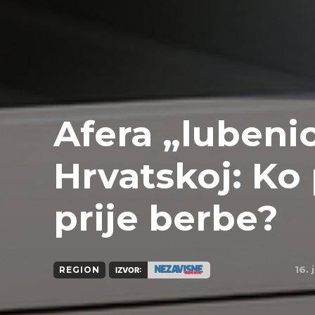
Afera „lubeni
Hrvatskoj: Ko
prije berbe?
16. 
REGION
IZVOR: