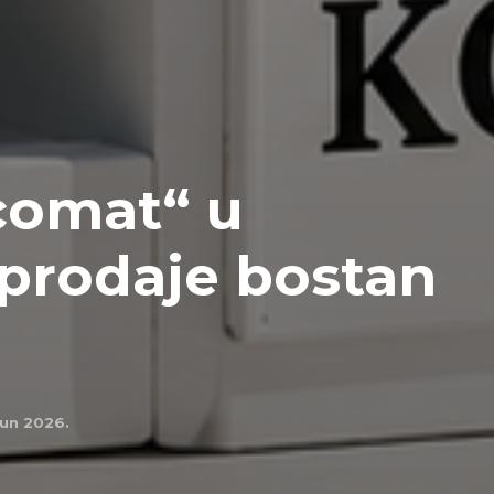
comat“ u
 prodaje bostan
jun 2026.