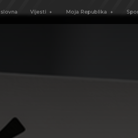
slovna
Vijesti
Moja Republika
Spo