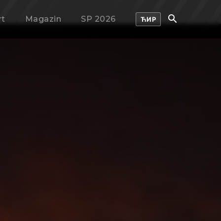
rt
Magazin
SP 2026