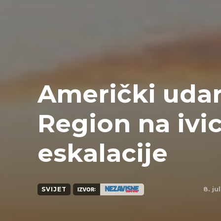
Američki udari
Region na ivi
eskalacije
8. ju
SVIJET
IZVOR: