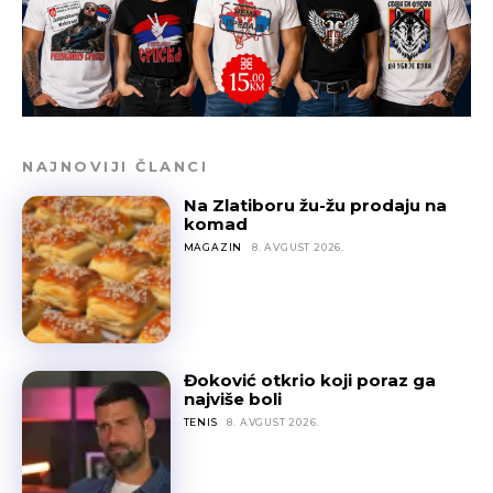
NAJNOVIJI ČLANCI
Na Zlatiboru žu-žu prodaju na
komad
MAGAZIN
8. AVGUST 2026.
Đoković otkrio koji poraz ga
najviše boli
TENIS
8. AVGUST 2026.