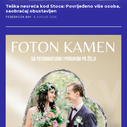
Teška nesreća kod Stoca: Povrijeđeno više osoba,
saobraćaj obustavljen
FEDERACIJA BIH
8. AVGUST 2026.