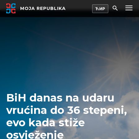
MOJA REPUBLIKA
BiH danas na udaru
vrućina do 36 stepeni,
evo kada stiže
osvježenje