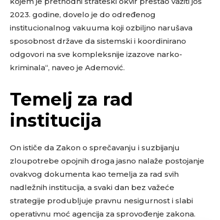
kojem je prethodni strateški okvir prestao važiti još
2023. godine, dovelo je do određenog
institucionalnog vakuuma koji ozbiljno narušava
sposobnost države da sistemski i koordinirano
odgovori na sve kompleksnije izazove narko-
kriminala“, naveo je Ademović.
Temelj za rad
institucija
On ističe da Zakon o sprečavanju i suzbijanju
zloupotrebe opojnih droga jasno nalaže postojanje
ovakvog dokumenta kao temelja za rad svih
nadležnih institucija, a svaki dan bez važeće
strategije produbljuje pravnu nesigurnost i slabi
operativnu moć agencija za sprovođenje zakona.