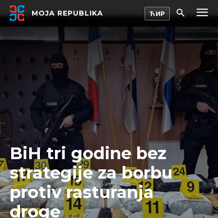
MOJA REPUBLIKA
BiH tri godine bez
strategije za borbu
protiv rasturanja
droge