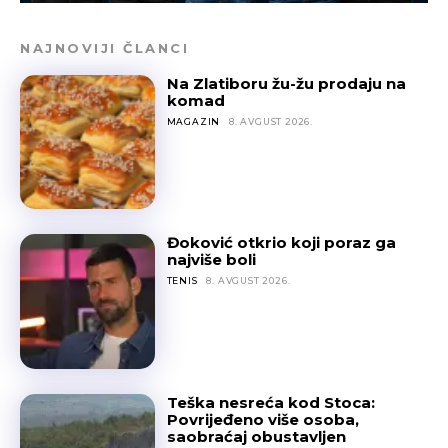
NAJNOVIJI ČLANCI
Na Zlatiboru žu-žu prodaju na
komad
MAGAZIN
8. AVGUST 2026.
Đoković otkrio koji poraz ga
najviše boli
TENIS
8. AVGUST 2026.
Teška nesreća kod Stoca:
Povrijeđeno više osoba,
saobraćaj obustavljen