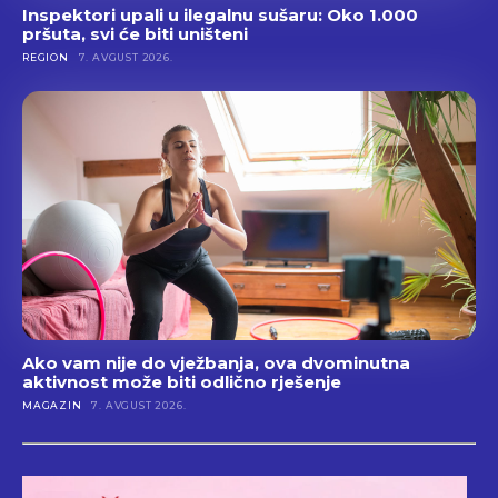
Inspektori upali u ilegalnu sušaru: Oko 1.000
pršuta, svi će biti uništeni
REGION
7. AVGUST 2026.
Ako vam nije do vježbanja, ova dvominutna
aktivnost može biti odlično rješenje
MAGAZIN
7. AVGUST 2026.