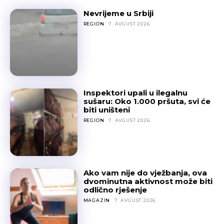
Nevrijeme u Srbiji
REGION
7. AVGUST 2026.
Inspektori upali u ilegalnu
sušaru: Oko 1.000 pršuta, svi će
biti uništeni
REGION
7. AVGUST 2026.
Ako vam nije do vježbanja, ova
dvominutna aktivnost može biti
odlično rješenje
MAGAZIN
7. AVGUST 2026.