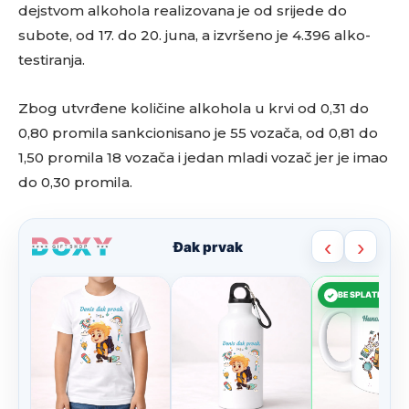
dejstvom alkohola realizovana je od srijede do
subote, od 17. do 20. juna, a izvršeno je 4.396 alko-
testiranja.
Zbog utvrđene količine alkohola u krvi od 0,31 do
0,80 promila sankcionisano je 55 vozača, od 0,81 do
1,50 promila 18 vozača i jedan mladi vozač jer je imao
do 0,30 promila.