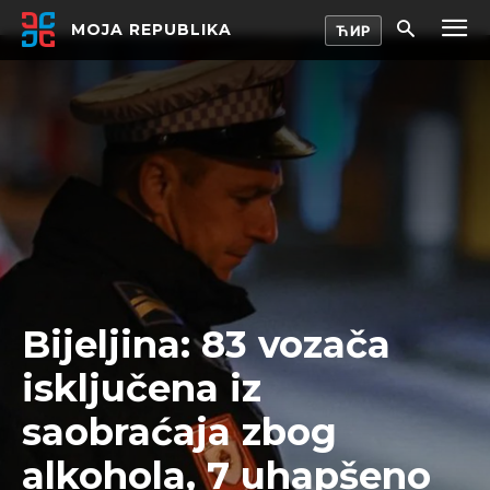
MOJA REPUBLIKA
Bijeljina: 83 vozača
isključena iz
saobraćaja zbog
alkohola, 7 uhapšeno