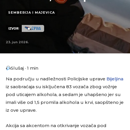
SEMBERIJA I MAJEVICA
IZVOR:
23. jun 2026.
Slušaj · 1 min
Na području u nadležnosti Policijske uprave
Bijeljina
iz saobraćaja su isključena 83 vozača zbog vožnje
pod uticajem alkohola, a sedam je uhapšeno jer su
imali više od 1,5 promila alkohola u krvi, saopšteno je
iz ove uprave.
Akcija sa akcentom na otkrivanje vozača pod