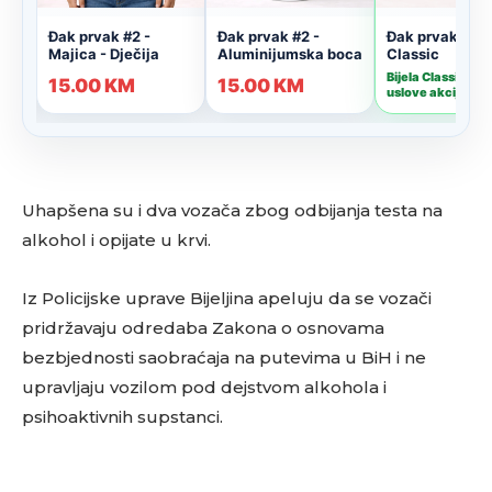
Uhapšena su i dva vozača zbog odbijanja testa na
alkohol i opijate u krvi.
Iz Policijske uprave Bijeljina apeluju da se vozači
pridržavaju odredaba Zakona o osnovama
bezbjednosti saobraćaja na putevima u BiH i ne
upravljaju vozilom pod dejstvom alkohola i
psihoaktivnih supstanci.