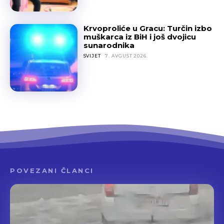
Krvoproliće u Gracu: Turčin izbo
muškarca iz BiH i još dvojicu
sunarodnika
SVIJET
7. AVGUST 2026.
POVEZANI ČLANCI