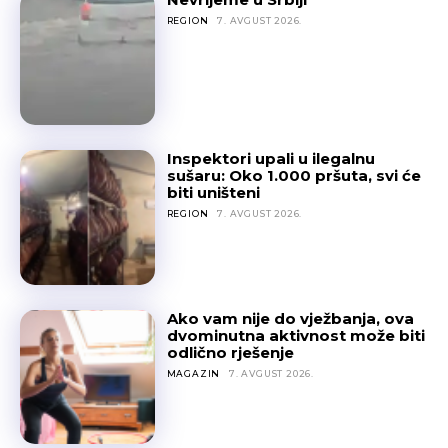
REGION
7. AVGUST 2026.
Inspektori upali u ilegalnu
sušaru: Oko 1.000 pršuta, svi će
biti uništeni
REGION
7. AVGUST 2026.
Ako vam nije do vježbanja, ova
dvominutna aktivnost može biti
odlično rješenje
MAGAZIN
7. AVGUST 2026.