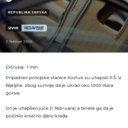
REPUBLIKA SRPSKA
IZVOR:
3. februar 2026.
Slušaj · 1 min
Pripadnici policijske stanice Kozluk su uhapsili P.Š. iz
Bijeljine, zbog sumnje da je ukrao oko 1000 litara
goriva.
On je uhapšen juče (1. februara) a terete ga da je
počinilo krivično djelo krađa.