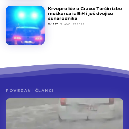
Krvoproliće u Gracu: Turčin izbo
muškarca iz BiH i još dvojicu
sunarodnika
SVIJET
7. AVGUST 2026.
POVEZANI ČLANCI