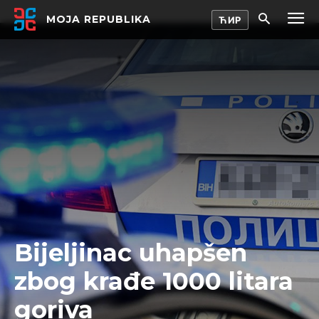
MOJA REPUBLIKA
Bijeljinac uhapšen
zbog krađe 1000 litara
goriva