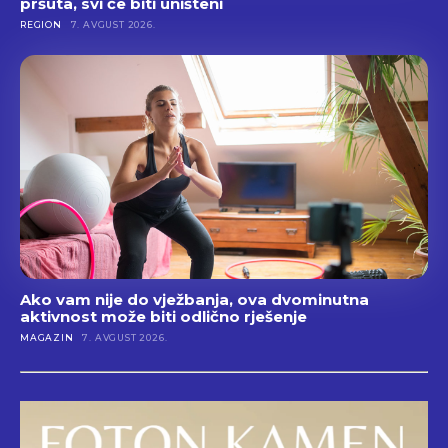
pršuta, svi će biti uništeni
REGION
7. AVGUST 2026.
Ako vam nije do vježbanja, ova dvominutna
aktivnost može biti odlično rješenje
MAGAZIN
7. AVGUST 2026.