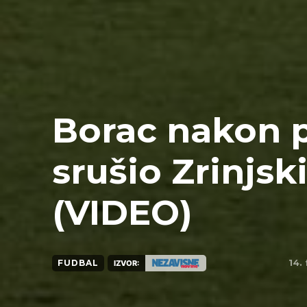
Borac nakon 
srušio Zrinjsk
(VIDEO)
14.
FUDBAL
IZVOR: