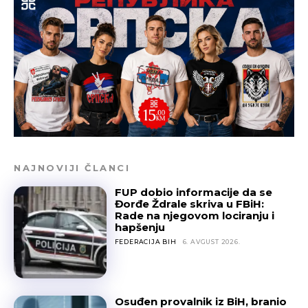
NAJNOVIJI ČLANCI
FUP dobio informacije da se
Đorđe Ždrale skriva u FBiH:
Rade na njegovom lociranju i
hapšenju
FEDERACIJA BIH
6. AVGUST 2026.
Osuđen provalnik iz BiH, branio