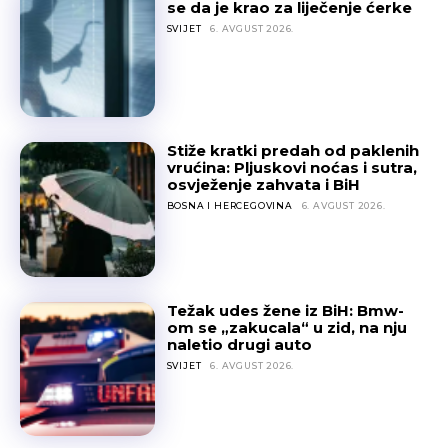
se da je krao za liječenje ćerke
SVIJET
6. AVGUST 2026.
Stiže kratki predah od paklenih
vrućina: Pljuskovi noćas i sutra,
osvježenje zahvata i BiH
BOSNA I HERCEGOVINA
6. AVGUST 2026.
Težak udes žene iz BiH: Bmw-
om se „zakucala“ u zid, na nju
naletio drugi auto
SVIJET
6. AVGUST 2026.