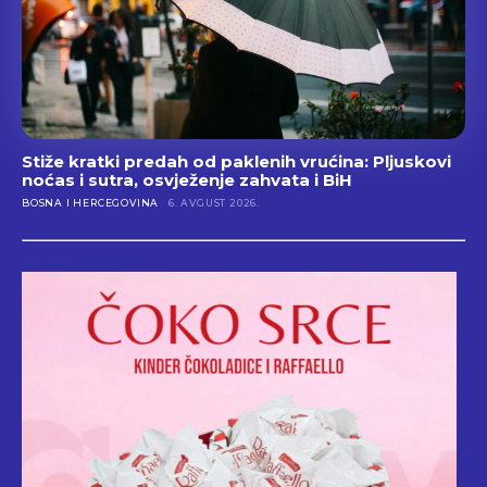
Stiže kratki predah od paklenih vrućina: Pljuskovi
noćas i sutra, osvježenje zahvata i BiH
BOSNA I HERCEGOVINA
6. AVGUST 2026.