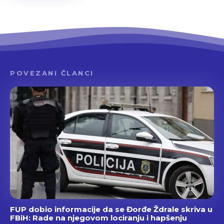
POVEZANI ČLANCI
FUP dobio informacije da se Đorđe Ždrale skriva u
FBiH: Rade na njegovom lociranju i hapšenju