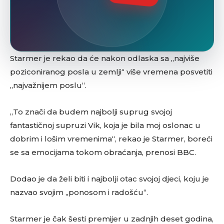
Starmer je rekao da će nakon odlaska sa „najviše
poziconiranog posla u zemlji“ više vremena posvetiti
„najvažnijem poslu“.
„To znači da budem najbolji suprug svojoj
fantastičnoj supruzi Vik, koja je bila moj oslonac u
dobrim i lošim vremenima“, rekao je Starmer, boreći
se sa emocijama tokom obraćanja, prenosi BBC.
Dodao je da želi biti i najbolji otac svojoj djeci, koju je
nazvao svojim „ponosom i radošću“.
Starmer je čak šesti premijer u zadnjih deset godina,