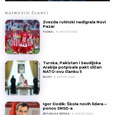
NAJNOVIJI ČLANCI
Zvezda rutinski nadigrala Novi
Pazar
FUDBAL
8. AVGUST 2026.
Turska, Pakistan i Saudijska
Arabija potpisale pakt sličan
NATO-ovu članku 5
SVIJET
8. AVGUST 2026.
Igor Dodik: Škola novih lidera –
ponos SNSD-a
REPUBLIKA SRPSKA
8. AVGUST 2026.