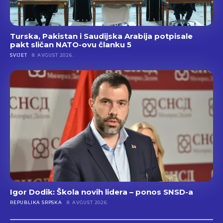
Turska, Pakistan i Saudijska Arabija potpisale
pakt sličan NATO-ovu članku 5
SVIJET
8. AVGUST 2026.
Igor Dodik: Škola novih lidera – ponos SNSD-a
REPUBLIKA SRPSKA
8. AVGUST 2026.