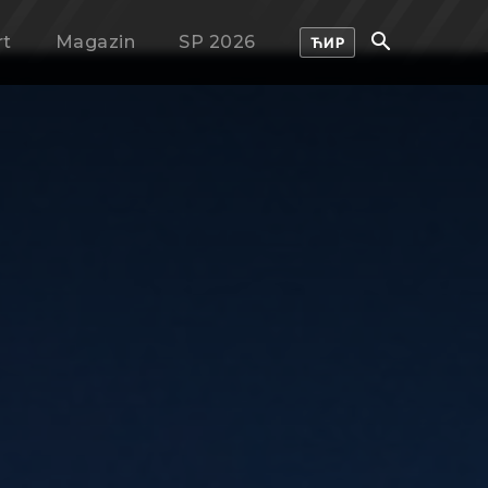
rt
Magazin
SP 2026