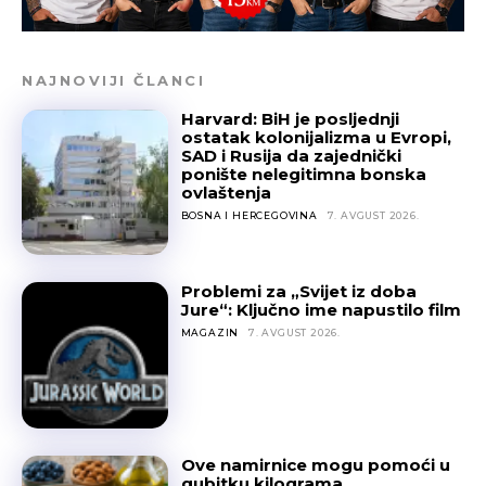
NAJNOVIJI ČLANCI
Harvard: BiH je posljednji
ostatak kolonijalizma u Evropi,
SAD i Rusija da zajednički
ponište nelegitimna bonska
ovlaštenja
BOSNA I HERCEGOVINA
7. AVGUST 2026.
Problemi za „Svijet iz doba
Jure“: Ključno ime napustilo film
MAGAZIN
7. AVGUST 2026.
Ove namirnice mogu pomoći u
gubitku kilograma