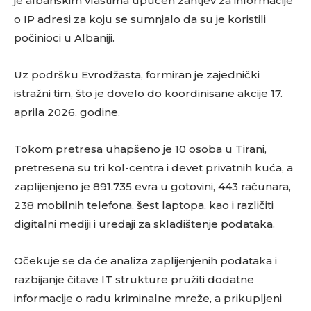
je albanskim vlastima upućen zahtjev za informacije
o IP adresi za koju se sumnjalo da su je koristili
počinioci u Albaniji.
Uz podršku Evrodžasta, formiran je zajednički
istražni tim, što je dovelo do koordinisane akcije 17.
aprila 2026. godine.
Tokom pretresa uhapšeno je 10 osoba u Tirani,
pretresena su tri kol-centra i devet privatnih kuća, a
zaplijenjeno je 891.735 evra u gotovini, 443 računara,
238 mobilnih telefona, šest laptopa, kao i različiti
digitalni mediji i uređaji za skladištenje podataka.
Očekuje se da će analiza zaplijenjenih podataka i
razbijanje čitave IT strukture pružiti dodatne
informacije o radu kriminalne mreže, a prikupljeni