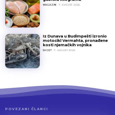
MAGAZIN
7. AVGUST 2026.
Iz Dunava u Budimpešti izronio
motocikl Vermahta, pronađene
kosti njemačkih vojnika
SVIJET
7. AVGUST 2026.
POVEZANI ČLANCI