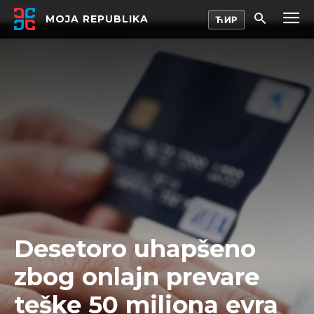
MOJA REPUBLIKA
Desetoro uhapšeno
zbog onlajn prevare
teške 50 miliona evra