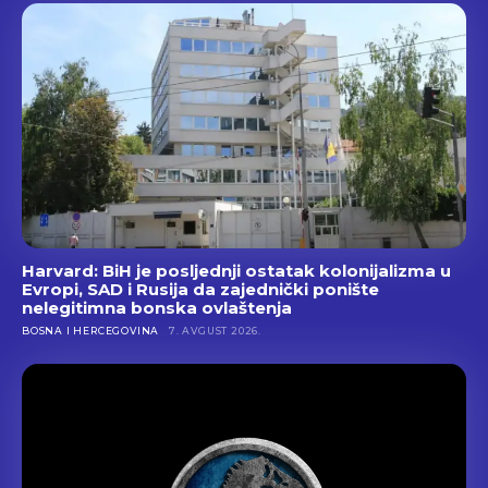
Harvard: BiH je posljednji ostatak kolonijalizma u
Evropi, SAD i Rusija da zajednički ponište
nelegitimna bonska ovlaštenja
BOSNA I HERCEGOVINA
7. AVGUST 2026.