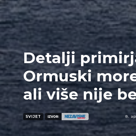
Detalji primir
Ormuski more
ali više nije 
8. ap
SVIJET
IZVOR: