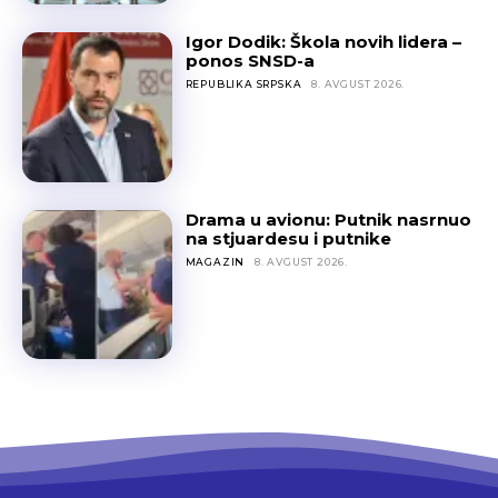
Igor Dodik: Škola novih lidera –
ponos SNSD-a
REPUBLIKA SRPSKA
8. AVGUST 2026.
Drama u avionu: Putnik nasrnuo
na stjuardesu i putnike
MAGAZIN
8. AVGUST 2026.