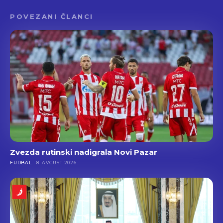
POVEZANI ČLANCI
Zvezda rutinski nadigrala Novi Pazar
FUDBAL
8. AVGUST 2026.