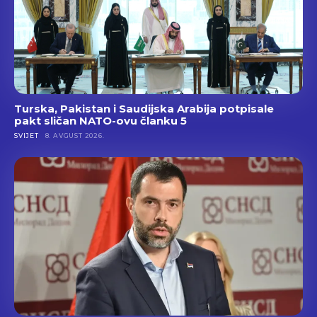
Turska, Pakistan i Saudijska Arabija potpisale
pakt sličan NATO-ovu članku 5
SVIJET
8. AVGUST 2026.