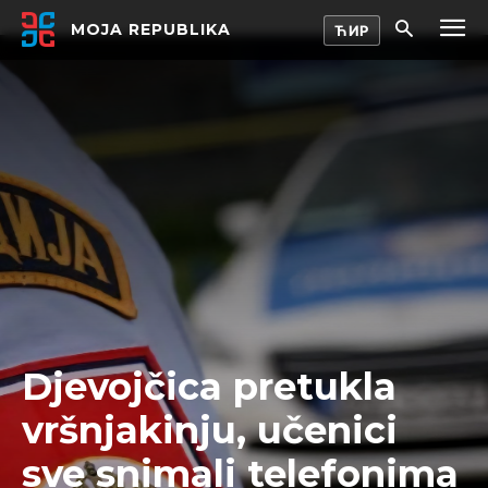
MOJA REPUBLIKA
Djevojčica pretukla
vršnjakinju, učenici
sve snimali telefonima