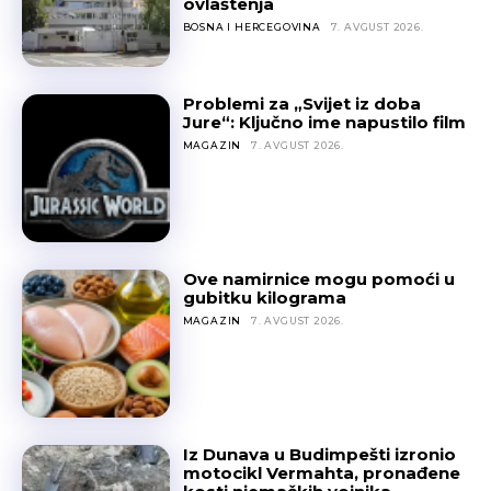
ovlaštenja
BOSNA I HERCEGOVINA
7. AVGUST 2026.
Problemi za „Svijet iz doba
Jure“: Ključno ime napustilo film
MAGAZIN
7. AVGUST 2026.
Ove namirnice mogu pomoći u
gubitku kilograma
MAGAZIN
7. AVGUST 2026.
Iz Dunava u Budimpešti izronio
motocikl Vermahta, pronađene