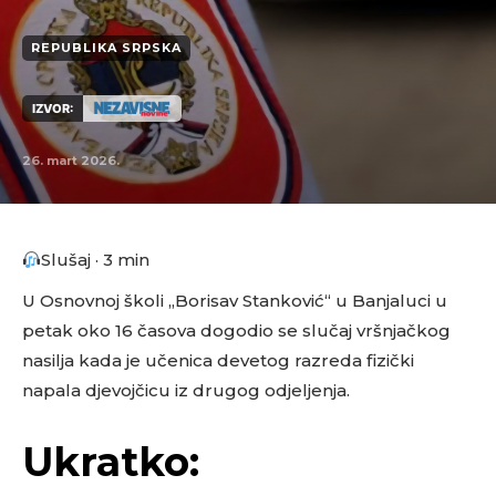
REPUBLIKA SRPSKA
IZVOR:
26. mart 2026.
Slušaj · 3 min
U Osnovnoj školi „Borisav Stanković“ u Banjaluci u
petak oko 16 časova dogodio se slučaj vršnjačkog
nasilja kada je učenica devetog razreda fizički
napala djevojčicu iz drugog odjeljenja.
Ukratko: