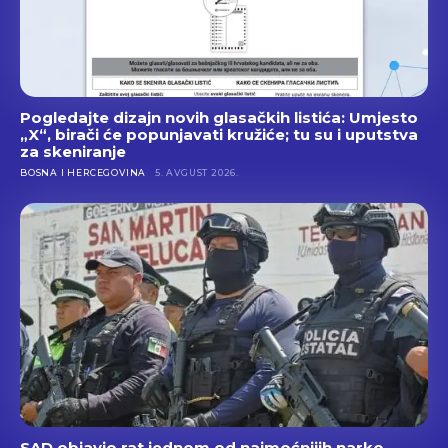
Pogledajte dizajn novih glasačkih listića: Umjesto
„X“, birači će popunjavati kružiće; tu su i uputstva
za skeniranje
BOSNA I HERCEGOVINA
5. AVGUST 2026.
SAD objavio rat jednom od najmoćnijih narko-