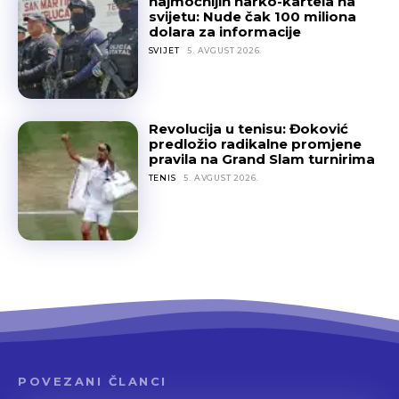
najmoćnijih narko-kartela na
svijetu: Nude čak 100 miliona
dolara za informacije
SVIJET
5. AVGUST 2026.
Revolucija u tenisu: Đoković
predložio radikalne promjene
pravila na Grand Slam turnirima
TENIS
5. AVGUST 2026.
POVEZANI ČLANCI