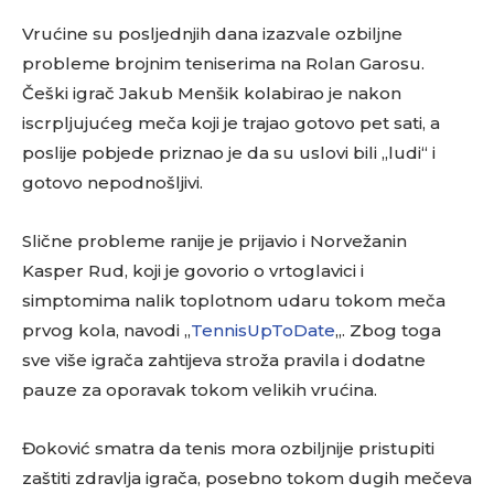
Vrućine su posljednjih dana izazvale ozbiljne
probleme brojnim teniserima na Rolan Garosu.
Češki igrač Jakub Menšik kolabirao je nakon
iscrpljujućeg meča koji je trajao gotovo pet sati, a
poslije pobjede priznao je da su uslovi bili „ludi“ i
gotovo nepodnošljivi.
Slične probleme ranije je prijavio i Norvežanin
Kasper Rud, koji je govorio o vrtoglavici i
simptomima nalik toplotnom udaru tokom meča
prvog kola, navodi „
TennisUpToDate
„. Zbog toga
sve više igrača zahtijeva stroža pravila i dodatne
pauze za oporavak tokom velikih vrućina.
Đoković smatra da tenis mora ozbiljnije pristupiti
zaštiti zdravlja igrača, posebno tokom dugih mečeva