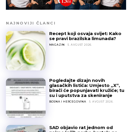
NAJNOVIJI ČLANCI
Recept koji osvaja svijet: Kako
se pravi brazilska limunada?
MAGAZIN
5. AVGUST 2026.
Pogledajte dizajn novih
glasačkih listića: Umjesto „X“,
birači će popunjavati kružiće; tu
su i uputstva za skeniranje
BOSNA I HERCEGOVINA
5. AVGUST 2026.
SAD objavio rat jednom od