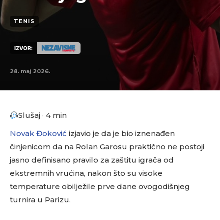
TENIS
IZVOR:
28. maj 2026.
Slušaj · 4 min
Novak Đoković
izjavio je da je bio iznenađen
činjenicom da na Rolan Garosu praktično ne postoji
jasno definisano pravilo za zaštitu igrača od
ekstremnih vrućina, nakon što su visoke
temperature obilježile prve dane ovogodišnjeg
turnira u Parizu.