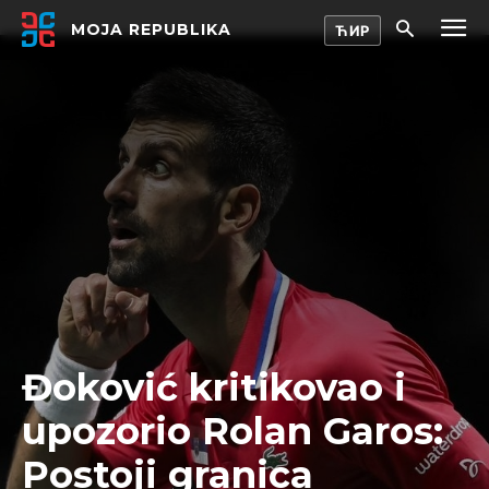
MOJA REPUBLIKA
Đoković kritikovao i
upozorio Rolan Garos:
Postoji granica