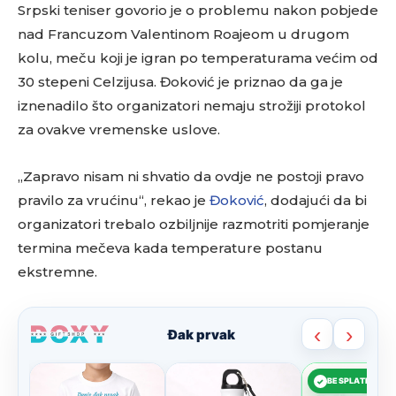
Srpski teniser govorio je o problemu nakon pobjede
nad Francuzom Valentinom Roajeom u drugom
kolu, meču koji je igran po temperaturama većim od
30 stepeni Celzijusa. Đoković je priznao da ga je
iznenadilo što organizatori nemaju strožiji protokol
za ovakve vremenske uslove.
„Zapravo nisam ni shvatio da ovdje ne postoji pravo
pravilo za vrućinu“, rekao je
Đoković
, dodajući da bi
organizatori trebalo ozbiljnije razmotriti pomjeranje
termina mečeva kada temperature postanu
ekstremne.