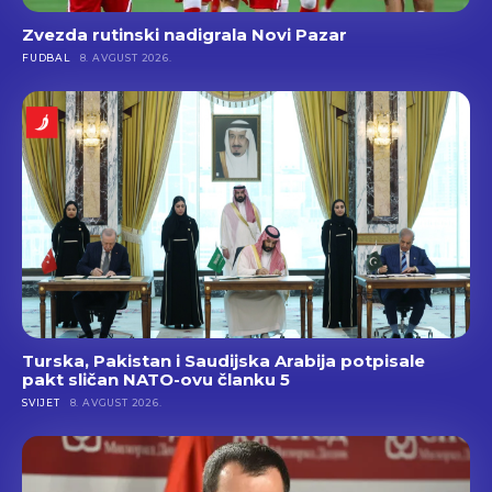
Zvezda rutinski nadigrala Novi Pazar
FUDBAL
8. AVGUST 2026.
Turska, Pakistan i Saudijska Arabija potpisale
pakt sličan NATO-ovu članku 5
SVIJET
8. AVGUST 2026.