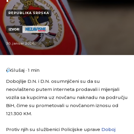
REPUBLIKA SRPSKA
IZVOR:
30. januar 2026.
Slušaj · 1 min
Dobojlije D.N. i D.N. osumnjičeni su da su
neovlašteno putem interneta prodavali i mijenjali
vozila sa kupcima uz novčanu naknadu na području
BiH, čime su prometovali u novčanom iznosu od
121.300 KM.
Protiv njih su službenici Policijske uprave
Doboj