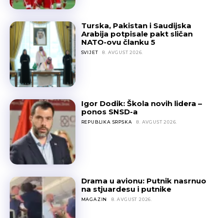
Turska, Pakistan i Saudijska
Arabija potpisale pakt sličan
NATO-ovu članku 5
SVIJET
8. AVGUST 2026.
Igor Dodik: Škola novih lidera –
ponos SNSD-a
REPUBLIKA SRPSKA
8. AVGUST 2026.
Drama u avionu: Putnik nasrnuo
na stjuardesu i putnike
MAGAZIN
8. AVGUST 2026.