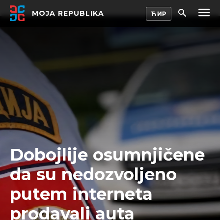
MOJA REPUBLIKA
Dobojlije osumnjičene
da su nedozvoljeno
putem interneta
prodavali auta