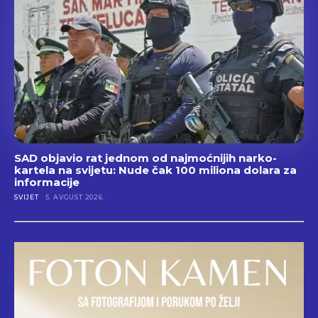
SAD objavio rat jednom od najmoćnijih narko-
kartela na svijetu: Nude čak 100 miliona dolara za
informacije
SVIJET
5. AVGUST 2026.