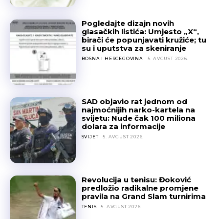
Pogledajte dizajn novih
glasačkih listića: Umjesto „X“,
birači će popunjavati kružiće; tu
su i uputstva za skeniranje
BOSNA I HERCEGOVINA
5. AVGUST 2026.
SAD objavio rat jednom od
najmoćnijih narko-kartela na
svijetu: Nude čak 100 miliona
dolara za informacije
SVIJET
5. AVGUST 2026.
Revolucija u tenisu: Đoković
predložio radikalne promjene
pravila na Grand Slam turnirima
TENIS
5. AVGUST 2026.