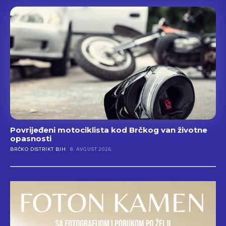
Povrijeđeni motociklista kod Brčkog van životne
opasnosti
BRČKO DISTRIKT BIH
8. AVGUST 2026.