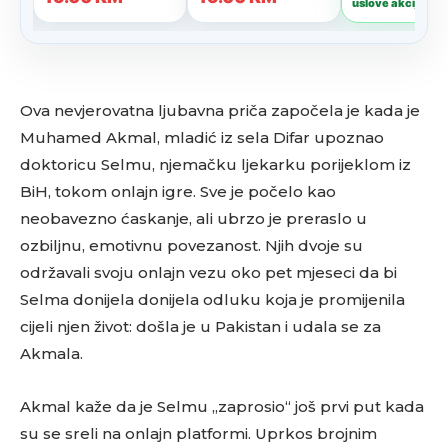
Ova nevjerovatna ljubavna priča započela je kada je
Muhamed Akmal, mladić iz sela Difar upoznao
doktoricu Selmu, njemačku ljekarku porijeklom iz
BiH, tokom onlajn igre. Sve je počelo kao
neobavezno ćaskanje, ali ubrzo je preraslo u
ozbiljnu, emotivnu povezanost. Njih dvoje su
održavali svoju onlajn vezu oko pet mjeseci da bi
Selma donijela donijela odluku koja je promijenila
cijeli njen život: došla je u Pakistan i udala se za
Akmala.
Akmal kaže da je Selmu „zaprosio“ još prvi put kada
su se sreli na onlajn platformi. Uprkos brojnim