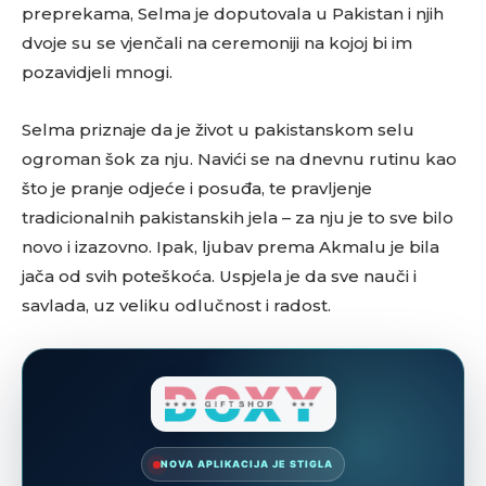
preprekama, Selma je doputovala u Pakistan i njih
dvoje su se vjenčali na ceremoniji na kojoj bi im
pozavidjeli mnogi.
Selma priznaje da je život u pakistanskom selu
ogroman šok za nju. Navići se na dnevnu rutinu kao
što je pranje odjeće i posuđa, te pravljenje
tradicionalnih pakistanskih jela – za nju je to sve bilo
novo i izazovno. Ipak, ljubav prema Akmalu je bila
jača od svih poteškoća. Uspjela je da sve nauči i
savlada, uz veliku odlučnost i radost.