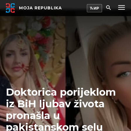
MOJA REPUBLIKA
Doktorica porijeklom
iz BiH ljubav života
pronašla u
pakistanskom selu