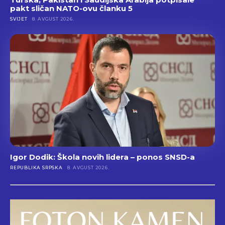
pakt sličan NATO-ovu članku 5
SVIJET
8. AVGUST 2026.
Igor Dodik: Škola novih lidera – ponos SNSD-a
REPUBLIKA SRPSKA
8. AVGUST 2026.