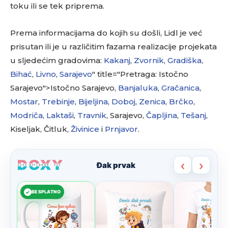
toku ili se tek priprema.
Prema informacijama do kojih su došli, Lidl je već
prisutan ili je u različitim fazama realizacije projekata
u sljedećim gradovima:
Kakanj
,
Zvornik
,
Gradiška
,
Bihać
,
Livno
,
Sarajevo
" title="Pretraga: Istočno
Sarajevo">Istočno Sarajevo,
Banjaluka
,
Gračanica
,
Mostar
,
Trebinje
,
Bijeljina
,
Doboj
,
Zenica
,
Brčko
,
Modriča
,
Laktaši
,
Travnik
, Sarajevo,
Čapljina
,
Tešanj
,
Kiseljak, Čitluk,
Živinice
i
Prnjavor
.