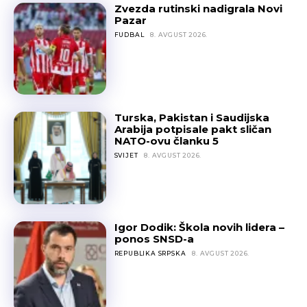
Zvezda rutinski nadigrala Novi
Pazar
FUDBAL
8. AVGUST 2026.
Turska, Pakistan i Saudijska
Arabija potpisale pakt sličan
NATO-ovu članku 5
SVIJET
8. AVGUST 2026.
Igor Dodik: Škola novih lidera –
ponos SNSD-a
REPUBLIKA SRPSKA
8. AVGUST 2026.