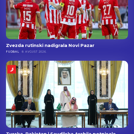
Zvezda rutinski nadigrala Novi Pazar
FUDBAL
8. AVGUST 2026.
Turska, Pakistan i Saudijska Arabija potpisale