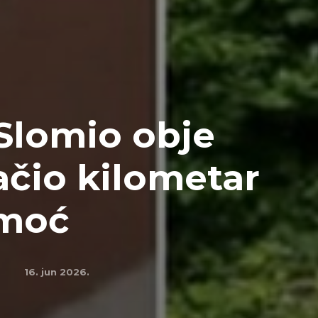
Slomio obje
ačio kilometar
omoć
16. jun 2026.