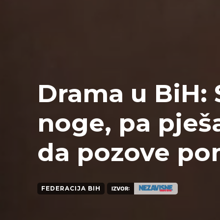
Drama u BiH: 
noge, pa pješ
da pozove p
FEDERACIJA BIH
IZVOR: