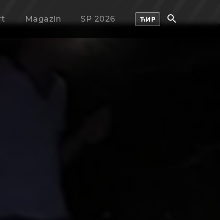
rt
Magazin
SP 2026