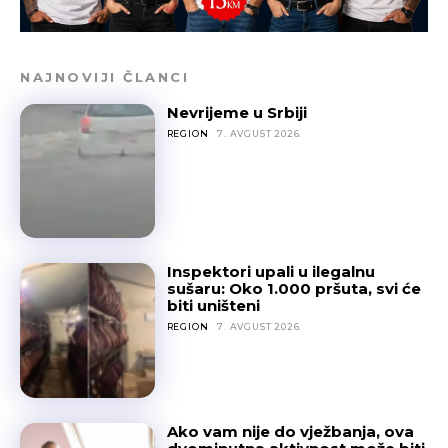
NAJNOVIJI ČLANCI
Nevrijeme u Srbiji
REGION
7. AVGUST 2026.
Inspektori upali u ilegalnu
sušaru: Oko 1.000 pršuta, svi će
biti uništeni
REGION
7. AVGUST 2026.
Ako vam nije do vježbanja, ova