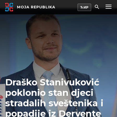
MOJA REPUBLIKA
Draško Stanivuković
poklonio stan djeci
stradalih sveštenika i
popadije iz Dervente