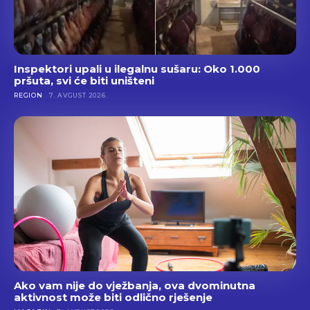
Inspektori upali u ilegalnu sušaru: Oko 1.000
pršuta, svi će biti uništeni
REGION
7. AVGUST 2026.
Ako vam nije do vježbanja, ova dvominutna
aktivnost može biti odlično rješenje