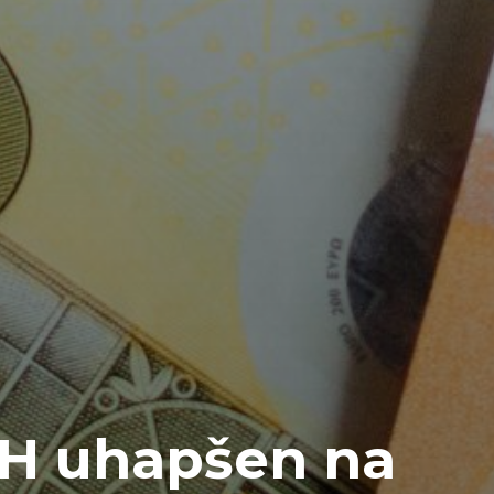
iH uhapšen na