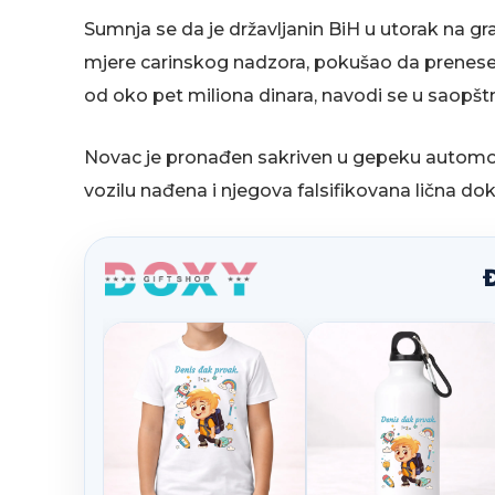
Sumnja se da je državljanin BiH u utorak na g
mjere carinskog nadzora, pokušao da prenese i
od oko pet miliona dinara, navodi se u saopšt
Novac je pronađen sakriven u gepeku automobi
vozilu nađena i njegova falsifikovana lična 