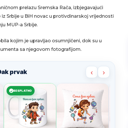
raničnom prelazu Sremska Rača, izbjegavajući
z Srbije u BiH novac u protivdinarskoj vrijednosti
nju MUP-a Srbije.
la kojim je upravljao osumnjičeni, dok su u
dokumenta sa njegovom fotografijom.