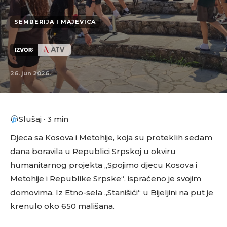
SEMBERIJA I MAJEVICA
IZVOR:
26. jun 2026.
Slušaj · 3 min
Djeca sa Kosova i Metohije, koja su proteklih sedam
dana boravila u Republici Srpskoj u okviru
humanitarnog projekta „Spojimo djecu Kosova i
Metohije i Republike Srpske“, ispraćeno je svojim
domovima. Iz Etno-sela „Stanišići“ u Bijeljini na put je
krenulo oko 650 mališana.