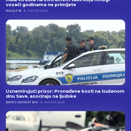
vozači godinama ne primijete
MAGAZIN
8. AVGUST 2026.
Uznemirujući prizor: Pronađene kosti na isušenom
dnu Save, asociraju na ljudske
BRČKO DISTRIKT BIH
8. AVGUST 2026.