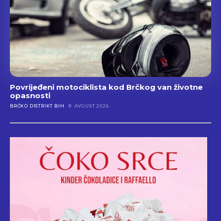
Povrijeđeni motociklista kod Brčkog van životne
opasnosti
BRČKO DISTRIKT BIH
8. AVGUST 2026.