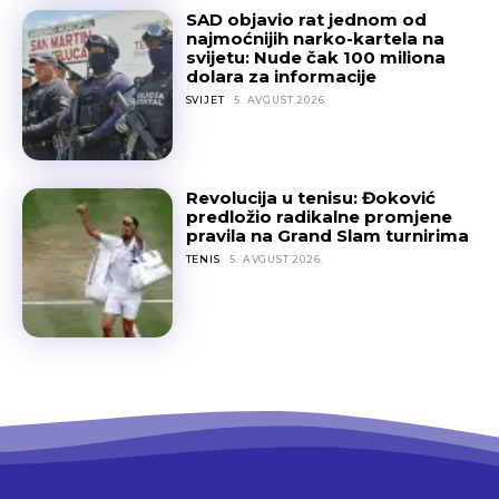
SAD objavio rat jednom od
najmoćnijih narko-kartela na
svijetu: Nude čak 100 miliona
dolara za informacije
SVIJET
5. AVGUST 2026.
Revolucija u tenisu: Đoković
predložio radikalne promjene
pravila na Grand Slam turnirima
TENIS
5. AVGUST 2026.