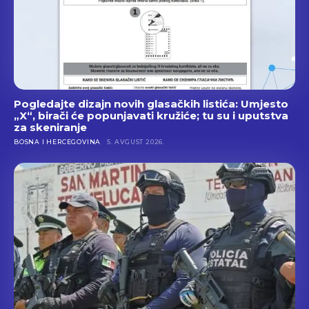
Pogledajte dizajn novih glasačkih listića: Umjesto
„X“, birači će popunjavati kružiće; tu su i uputstva
za skeniranje
BOSNA I HERCEGOVINA
5. AVGUST 2026.