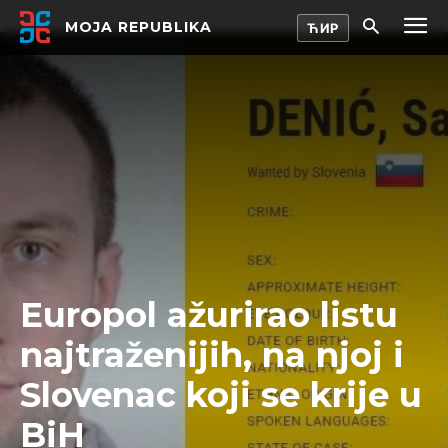
MOJA REPUBLIKA
Europol ažurirao listu
najtraženijih, na njoj i
Slovenac koji se krije u
BiH