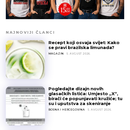
NAJNOVIJI ČLANCI
Recept koji osvaja svijet: Kako
se pravi brazilska limunada?
MAGAZIN
5. AVGUST 2026.
Pogledajte dizajn novih
glasačkih listića: Umjesto „X“,
birači će popunjavati kružiće; tu
su i uputstva za skeniranje
BOSNA I HERCEGOVINA
5. AVGUST 2026.