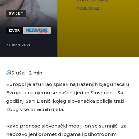
SVIJET
IZVOR:
31. mart 2026.
Slušaj · 2 min
Europol je ažurirao spisak najtraženijih bjegunaca u
Evropi, a na njemu se našao i jedan Slovenac – 34-
godišnji Sani Denić, kojeg slovenačka policija traži
zbog više krivičnih djela.
Kako prenose slovenački mediji, on se sumnjiči za
nedozvoljeni promet drogama i psihotropnim