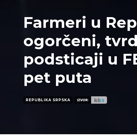
Farmeri u Rep
ogorčeni, tvr
podsticaji u 
pet puta
REPUBLIKA SRPSKA
IZVOR: