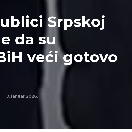
ublici Srpskoj
de da su
FBiH veći gotovo
7. januar 2026.