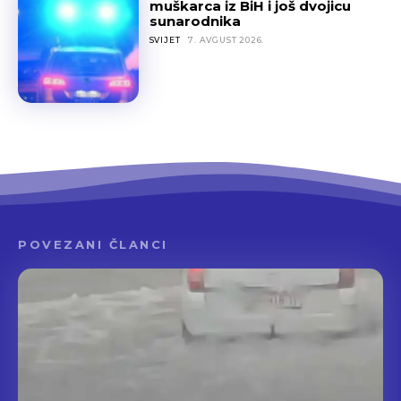
muškarca iz BiH i još dvojicu
sunarodnika
SVIJET
7. AVGUST 2026.
POVEZANI ČLANCI