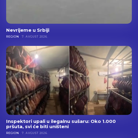
Nevrijeme u Srbiji
REGION
7. AVGUST 2026.
Inspektori upali u ilegalnu sušaru: Oko 1.000
pršuta, svi će biti uništeni
REGION
7. AVGUST 2026.