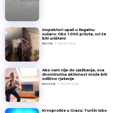
Inspektori upali u ilegalnu
sušaru: Oko 1.000 pršuta, svi će
biti uništeni
REGION
7. AVGUST 2026.
Ako vam nije do vježbanja, ova
dvominutna aktivnost može biti
odlično rješenje
MAGAZIN
7. AVGUST 2026.
Krvoproliće u Gracu: Turčin izbo