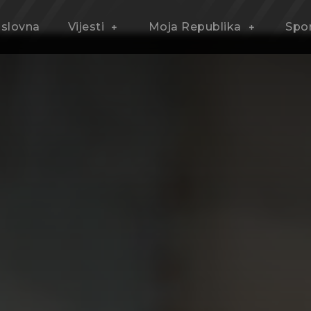
slovna
Vijesti
Moja Republika
Spo