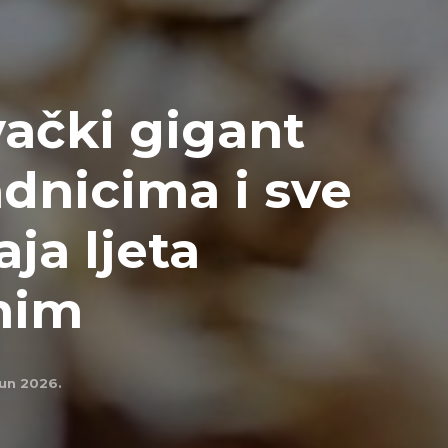
vački gigant
dnicima i sve
aja ljeta
nim
jun 2026.