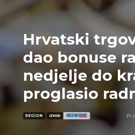
Hrvatski trgo
dao bonuse ra
nedjelje do kr
proglasio rad
21. 
REGION
IZVOR: