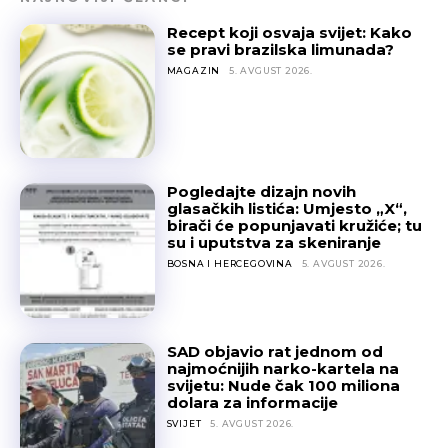
Recept koji osvaja svijet: Kako
se pravi brazilska limunada?
MAGAZIN
5. AVGUST 2026.
Pogledajte dizajn novih
glasačkih listića: Umjesto „X“,
birači će popunjavati kružiće; tu
su i uputstva za skeniranje
BOSNA I HERCEGOVINA
5. AVGUST 2026.
SAD objavio rat jednom od
najmoćnijih narko-kartela na
svijetu: Nude čak 100 miliona
dolara za informacije
SVIJET
5. AVGUST 2026.