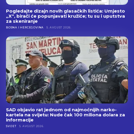
Pogledajte dizajn novih glasačkih listića: Umjesto
„X“, birači će popunjavati kružiće; tu su i uputstva
za skeniranje
BOSNA I HERCEGOVINA
5. AVGUST 2026.
SAD objavio rat jednom od najmoćnijih narko-
kartela na svijetu: Nude čak 100 miliona dolara za
informacije
SVIJET
5. AVGUST 2026.