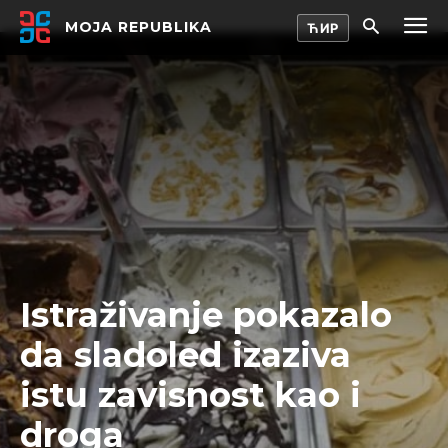
MOJA REPUBLIKA
Istraživanje pokazalo
da sladoled izaziva
istu zavisnost kao i
droga