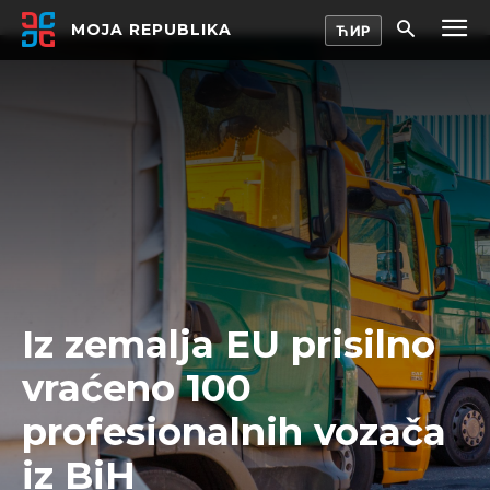
MOJA REPUBLIKA
Iz zemalja EU prisilno
vraćeno 100
profesionalnih vozača
iz BiH