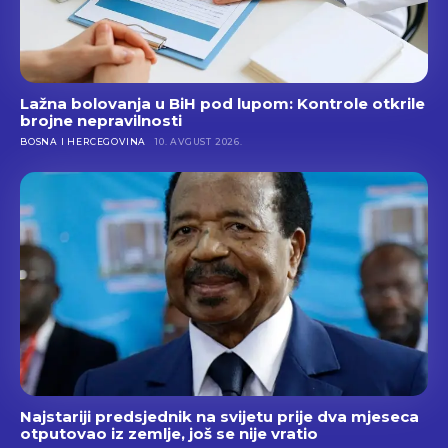
Lažna bolovanja u BiH pod lupom: Kontrole otkrile
brojne nepravilnosti
BOSNA I HERCEGOVINA
10. AVGUST 2026.
Najstariji predsjednik na svijetu prije dva mjeseca
otputovao iz zemlje, još se nije vratio