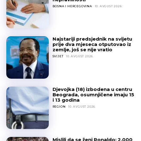
BOSNA I HERCEGOVINA
10. AVGUST 2026.
Najstariji predsjednik na svijetu
prije dva mjeseca otputovao iz
zemlje, još se nije vratio
SVIJET
10. AVGUST 2026.
Djevojka (18) izbodena u centru
Beograda, osumnjičene imaju 15
i 13 godina
REGION
10. AVGUST 2026.
Mislili da se ženi Ronaldo: 2.000