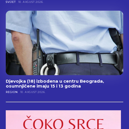
SVIJET
10. AVGUST 2026.
Djevojka (18) izbodena u centru Beograda,
osumnjičene imaju 15 i 13 godina
REGION
10. AVGUST 2026.