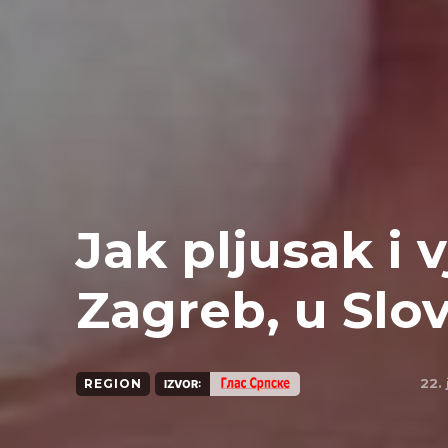
Jak pljusak i 
Zagreb, u Slov
22.
REGION
IZVOR: