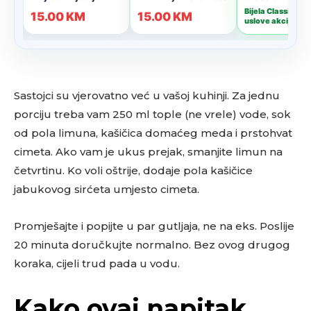
Sastojci su vjerovatno već u vašoj kuhinji. Za jednu
porciju treba vam 250 ml tople (ne vrele) vode, sok
od pola limuna, kašičica domaćeg meda i prstohvat
cimeta. Ako vam je ukus prejak, smanjite limun na
četvrtinu. Ko voli oštrije, dodaje pola kašičice
jabukovog sirćeta umjesto cimeta.
Promješajte i popijte u par gutljaja, ne na eks. Poslije
20 minuta doručkujte normalno. Bez ovog drugog
koraka, cijeli trud pada u vodu.
Kako ovaj napitak