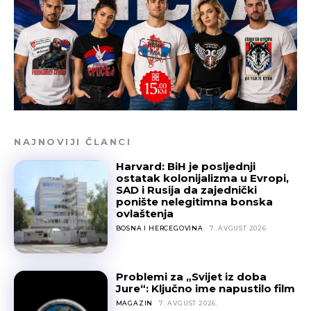
NAJNOVIJI ČLANCI
Harvard: BiH je posljednji
ostatak kolonijalizma u Evropi,
SAD i Rusija da zajednički
ponište nelegitimna bonska
ovlaštenja
BOSNA I HERCEGOVINA
7. AVGUST 2026.
Problemi za „Svijet iz doba
Jure“: Ključno ime napustilo film
MAGAZIN
7. AVGUST 2026.