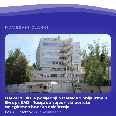
POVEZANI ČLANCI
Harvard: BiH je posljednji ostatak kolonijalizma u
Evropi, SAD i Rusija da zajednički ponište
nelegitimna bonska ovlaštenja
BOSNA I HERCEGOVINA
7. AVGUST 2026.