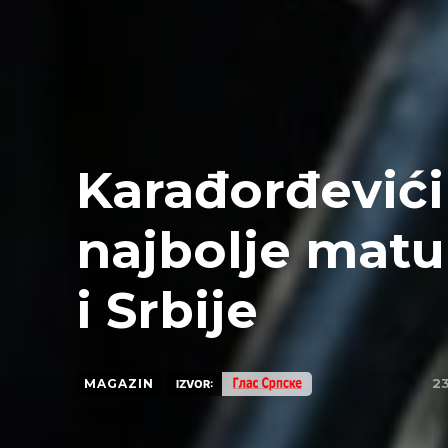
Karađorđevići
najbolje matu
i Srbije
23
MAGAZIN
IZVOR: