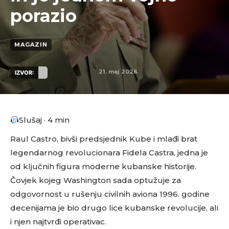
porazio
MAGAZIN
21. maj 2026.
IZVOR:
Slušaj · 4 min
Raul Castro, bivši predsjednik Kube i mlađi brat
legendarnog revolucionara Fidela Castra, jedna je
od ključnih figura moderne kubanske historije.
Čovjek kojeg Washington sada optužuje za
odgovornost u rušenju civilnih aviona 1996. godine
decenijama je bio drugo lice kubanske revolucije, ali
i njen najtvrđi operativac.