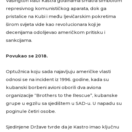
Vašington Raul Kastra godinama smatra simbolom
represivnog komunističkog aparata, dok ga
pristalice na Kubi i među ljevičarskim pokretima
širom svijeta vide kao revolucionara koji je
decenijama odolijevao američkom pritisku i
sankcijama.
Povukao se 2018.
Optužnica koju sada najavljuju američke vlasti
odnosi se na incident iz 1996. godine, kada su
kubanski borbeni avioni oborili dva aviona
organizacije “Brothers to the Rescue”, kubanske
grupe u egzilu sa sjedištem u SAD-u. U napadu su
poginule četiri osobe.
Sjedinjene Države tvrde da je Kastro imao ključnu