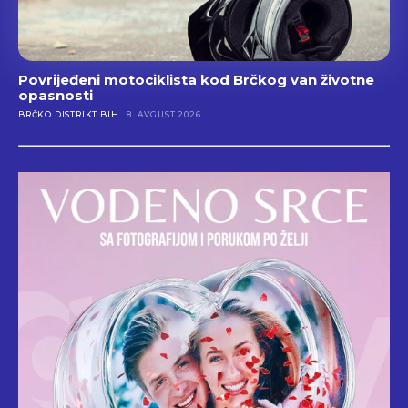
Povrijeđeni motociklista kod Brčkog van životne
opasnosti
BRČKO DISTRIKT BIH
8. AVGUST 2026.