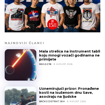
NAJNOVIJI ČLANCI
Mala strelica na instrument tabli
koju mnogi vozači godinama ne
primijete
MAGAZIN
8. AVGUST 2026.
Uznemirujući prizor: Pronađene
kosti na isušenom dnu Save,
asociraju na ljudske
BRČKO DISTRIKT BIH
8. AVGUST 2026.