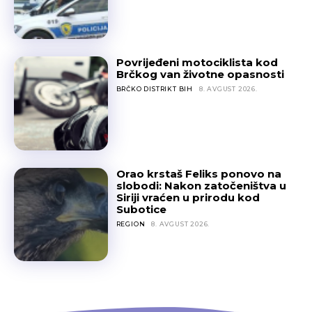
Povrijeđeni motociklista kod
Brčkog van životne opasnosti
BRČKO DISTRIKT BIH
8. AVGUST 2026.
Orao krstaš Feliks ponovo na
slobodi: Nakon zatočeništva u
Siriji vraćen u prirodu kod
Subotice
REGION
8. AVGUST 2026.