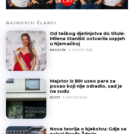
NAJNOVIJI ČLANCI
Od teškog djetinjstva do titule:
Milena Stanišić ostvarila uspjeh
u Njemačkoj
MAGAZIN
9. AVGUST 2026.
Majstor iz BiH uzeo pare za
posao koji nije odradio, sad je
na sudu
SVIJET
9. AVGUST 2026.
Nova teorija o bjekstvu: Gdje se
nalazi Đorđe Ždrale