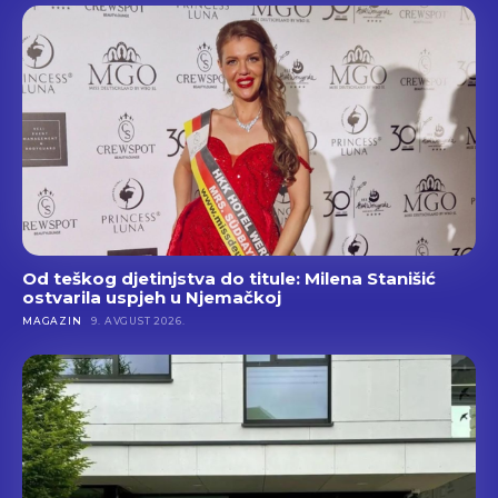
Od teškog djetinjstva do titule: Milena Stanišić
ostvarila uspjeh u Njemačkoj
MAGAZIN
9. AVGUST 2026.