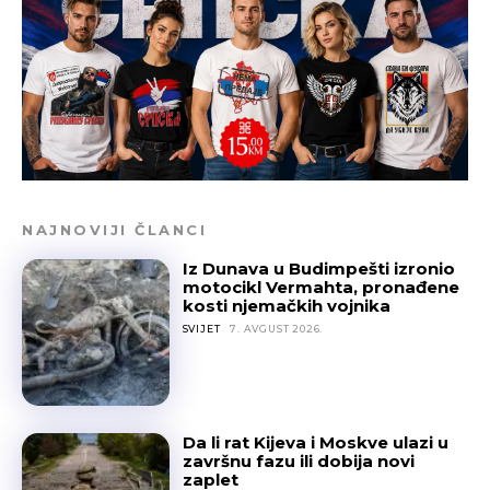
NAJNOVIJI ČLANCI
Iz Dunava u Budimpešti izronio
motocikl Vermahta, pronađene
kosti njemačkih vojnika
SVIJET
7. AVGUST 2026.
Da li rat Kijeva i Moskve ulazi u
završnu fazu ili dobija novi
zaplet