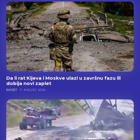
Da li rat Kijeva i Moskve ulazi u završnu fazu ili
dobija novi zaplet
SVIJET
7. AVGUST 2026.