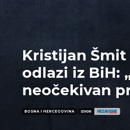
Kristijan Šmit
odlazi iz BiH:
neočekivan pr
BOSNA I HERCEGOVINA
IZVOR: