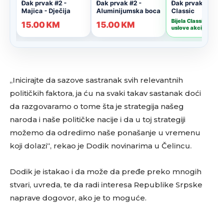
„Inicirajte da sazove sastranak svih relevantnih
političkih faktora, ja ću na svaki takav sastanak doći
da razgovaramo o tome šta je strategija našeg
naroda i naše političke nacije i da u toj strategiji
možemo da odredimo naše ponašanje u vremenu
koji dolazi“, rekao je Dodik novinarima u Čelincu.
Dodik je istakao i da može da pređe preko mnogih
stvari, uvreda, te da radi interesa Republike Srpske
naprave dogovor, ako je to moguće.