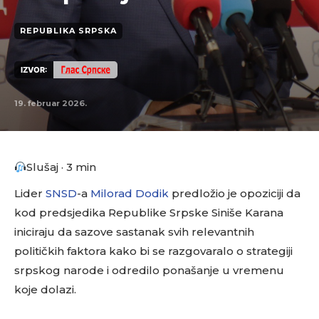
REPUBLIKA SRPSKA
IZVOR:
19. februar 2026.
Slušaj · 3 min
Lider
SNSD
-a
Milorad Dodik
predložio je opoziciji da
kod predsjedika Republike Srpske Siniše Karana
iniciraju da sazove sastanak svih relevantnih
političkih faktora kako bi se razgovaralo o strategiji
srpskog narode i odredilo ponašanje u vremenu
koje dolazi.