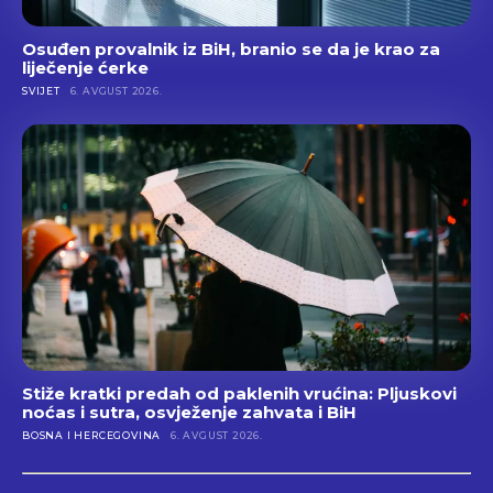
Osuđen provalnik iz BiH, branio se da je krao za
liječenje ćerke
SVIJET
6. AVGUST 2026.
Stiže kratki predah od paklenih vrućina: Pljuskovi
noćas i sutra, osvježenje zahvata i BiH
BOSNA I HERCEGOVINA
6. AVGUST 2026.