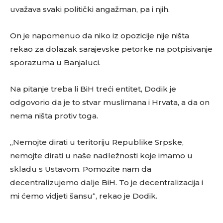
uvažava svaki politički angažman, pa i njih.
On je napomenuo da niko iz opozicije nije ništa
rekao za dolazak sarajevske petorke na potpisivanje
sporazuma u Banjaluci.
Na pitanje treba li BiH treći entitet, Dodik je
odgovorio da je to stvar muslimana i Hrvata, a da on
nema ništa protiv toga.
„Nemojte dirati u teritoriju Republike Srpske,
nemojte dirati u naše nadležnosti koje imamo u
skladu s Ustavom. Pomozite nam da
decentralizujemo dalje BiH. To je decentralizacija i
mi ćemo vid‌jeti šansu“, rekao je Dodik.