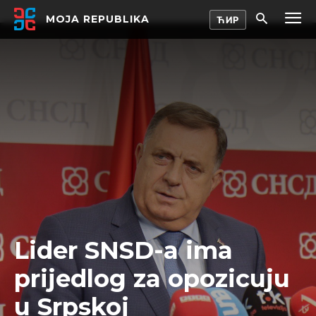
MOJA REPUBLIKA
Lider SNSD-a ima
prijedlog za opozicuju
u Srpskoj