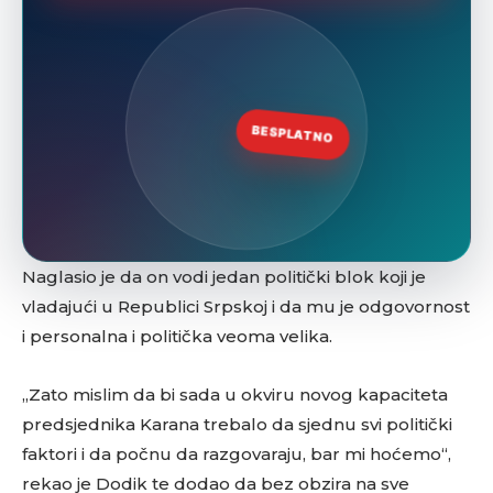
Naglasio je da on vodi jedan politički blok koji je
vladajući u Republici Srpskoj i da mu je odgovornost
i personalna i politička veoma velika.
„Zato mislim da bi sada u okviru novog kapaciteta
predsjednika Karana trebalo da sjednu svi politički
faktori i da počnu da razgovaraju, bar mi hoćemo“,
rekao je Dodik te dodao da bez obzira na sve