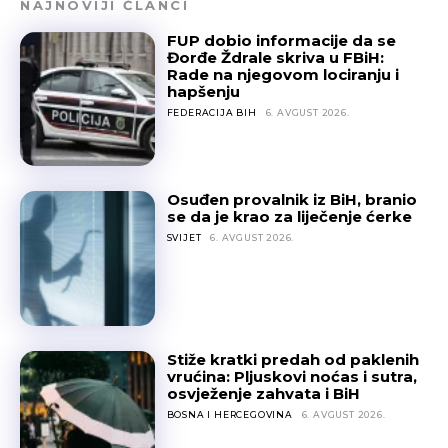
NAJNOVIJI ČLANCI
FUP dobio informacije da se
Đorđe Ždrale skriva u FBiH:
Rade na njegovom lociranju i
hapšenju
FEDERACIJA BIH
6. AVGUST 2026.
Osuđen provalnik iz BiH, branio
se da je krao za liječenje ćerke
SVIJET
6. AVGUST 2026.
Stiže kratki predah od paklenih
vrućina: Pljuskovi noćas i sutra,
osvježenje zahvata i BiH
BOSNA I HERCEGOVINA
6. AVGUST 2026.