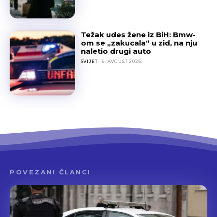
Težak udes žene iz BiH: Bmw-
om se „zakucala“ u zid, na nju
naletio drugi auto
SVIJET
6. AVGUST 2026.
POVEZANI ČLANCI