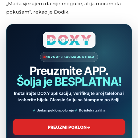
„Mada vjerujem da nije moguće, ali ja moram da
pokušam“, rekao je Dodik.