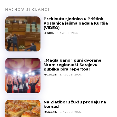
NAJNOVIJI ČLANCI
Prekinuta sjednica u Prištini:
Poslanica jajima gađala Kurtija
(VIDEO)
REGION
8. AVGUST 2026.
„Magla band“ puni dvorane
širom regiona: U Sarajevu
publika bira repertoar
MAGAZIN
8. AVGUST 2026.
Na Zlatiboru žu-žu prodaju na
komad
MAGAZIN
8. AVGUST 2026.