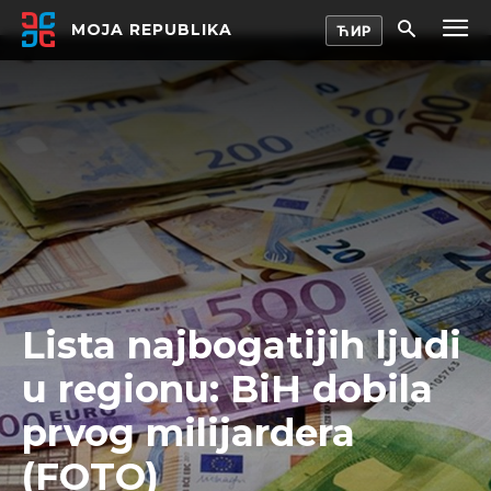
MOJA REPUBLIKA
Lista najbogatijih ljudi
u regionu: BiH dobila
prvog milijardera
(FOTO)