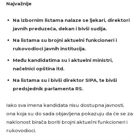
Najvažnije
Na izbornim listama nalaze se ljekari, direktori
javnih preduzeća, dekan i bivši sudija.
Na listama su brojni aktuelni funkcioneri i
rukovodioci javnih institucija.
Među kandidatima su i aktuelni ministri,
načelnici opština itd.
Na listama su i bivši direktor SIPA, te bivši
predsjednik parlamenta RS.
Iako sva imena kandidata nisu dostupna javnosti,
ona koja su do sada objavljena pokazuju da će se za
naklonost birača boriti brojni aktuelni funkcioneri i
rukovodioci.