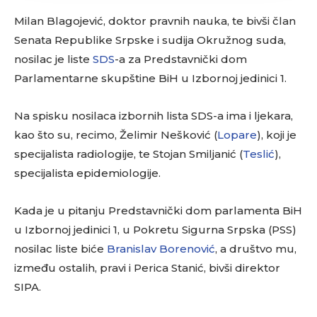
Milan Blagojević, doktor pravnih nauka, te bivši član
Senata Republike Srpske i sudija Okružnog suda,
nosilac je liste
SDS
-a za Predstavnički dom
Parlamentarne skupštine BiH u Izbornoj jedinici 1.
Na spisku nosilaca izbornih lista SDS-a ima i ljekara,
kao što su, recimo, Želimir Nešković (
Lopare
), koji je
specijalista radiologije, te Stojan Smiljanić (
Teslić
),
specijalista epidemiologije.
Kada je u pitanju Predstavnički dom parlamenta BiH
u Izbornoj jedinici 1, u Pokretu Sigurna Srpska (PSS)
nosilac liste biće
Branislav Borenović
, a društvo mu,
između ostalih, pravi i Perica Stanić, bivši direktor
SIPA.