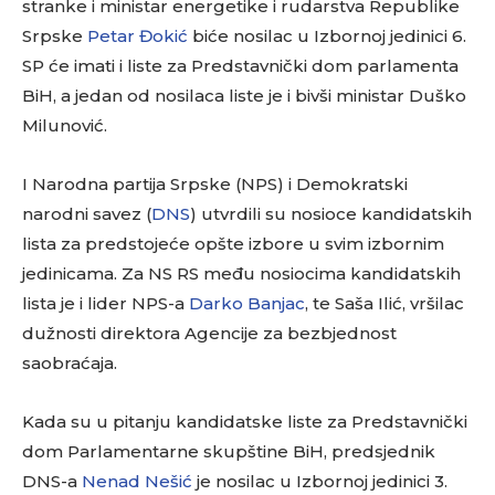
stranke i ministar energetike i rudarstva Republike
Srpske
Petar Đokić
biće nosilac u Izbornoj jedinici 6.
SP će imati i liste za Predstavnički dom parlamenta
BiH, a jedan od nosilaca liste je i bivši ministar Duško
Milunović.
I Narodna partija Srpske (NPS) i Demokratski
narodni savez (
DNS
) utvrdili su nosioce kandidatskih
lista za predstojeće opšte izbore u svim izbornim
jedinicama. Za NS RS među nosiocima kandidatskih
lista je i lider NPS-a
Darko Banjac
, te Saša Ilić, vršilac
dužnosti direktora Agencije za bezbjednost
saobraćaja.
Kada su u pitanju kandidatske liste za Predstavnički
dom Parlamentarne skupštine BiH, predsjednik
DNS-a
Nenad Nešić
je nosilac u Izbornoj jedinici 3.