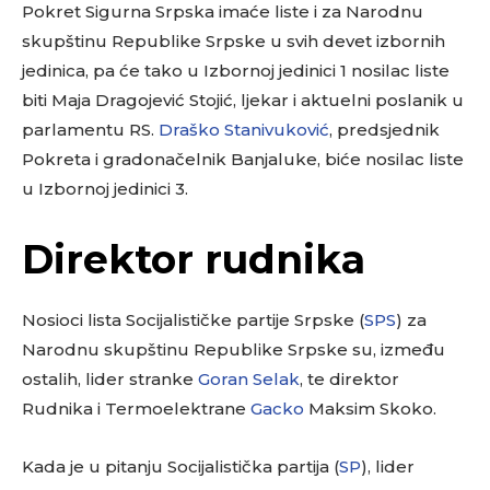
Pokret Sigurna Srpska imaće liste i za Narodnu
skupštinu Republike Srpske u svih devet izbornih
jedinica, pa će tako u Izbornoj jedinici 1 nosilac liste
biti Maja Dragojević Stojić, ljekar i aktuelni poslanik u
parlamentu RS.
Draško Stanivuković
, predsjednik
Pokreta i gradonačelnik Banjaluke, biće nosilac liste
u Izbornoj jedinici 3.
Direktor rudnika
Nosioci lista Socijalističke partije Srpske (
SPS
) za
Narodnu skupštinu Republike Srpske su, između
ostalih, lider stranke
Goran Selak
, te direktor
Rudnika i Termoelektrane
Gacko
Maksim Skoko.
Kada je u pitanju Socijalistička partija (
SP
), lider