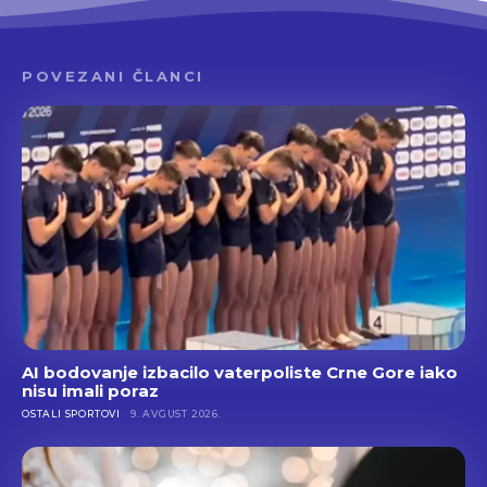
POVEZANI ČLANCI
AI bodovanje izbacilo vaterpoliste Crne Gore iako
nisu imali poraz
OSTALI SPORTOVI
9. AVGUST 2026.