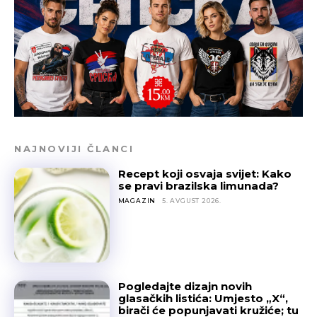
NAJNOVIJI ČLANCI
Recept koji osvaja svijet: Kako
se pravi brazilska limunada?
MAGAZIN
5. AVGUST 2026.
Pogledajte dizajn novih
glasačkih listića: Umjesto „X“,
birači će popunjavati kružiće; tu