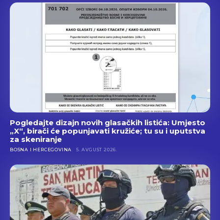
Pogledajte dizajn novih glasačkih listića: Umjesto
„X“, birači će popunjavati kružiće; tu su i uputstva
za skeniranje
BOSNA I HERCEGOVINA
5. AVGUST 2026.