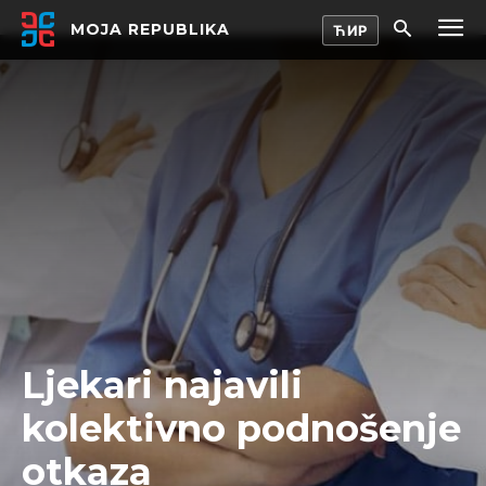
MOJA REPUBLIKA
Ljekari najavili
kolektivno podnošenje
otkaza