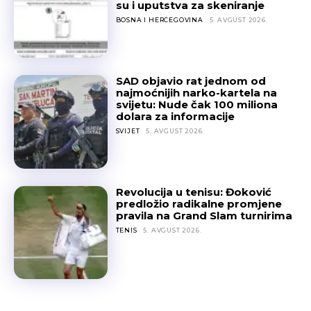
su i uputstva za skeniranje
BOSNA I HERCEGOVINA
5. AVGUST 2026.
SAD objavio rat jednom od
najmoćnijih narko-kartela na
svijetu: Nude čak 100 miliona
dolara za informacije
SVIJET
5. AVGUST 2026.
Revolucija u tenisu: Đoković
predložio radikalne promjene
pravila na Grand Slam turnirima
TENIS
5. AVGUST 2026.