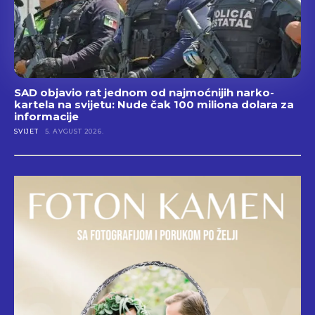
SAD objavio rat jednom od najmoćnijih narko-
kartela na svijetu: Nude čak 100 miliona dolara za
informacije
SVIJET
5. AVGUST 2026.