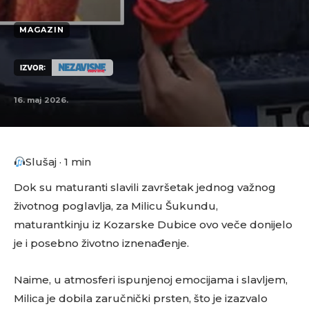
MAGAZIN
IZVOR:
16. maj 2026.
Slušaj · 1 min
Dok su maturanti slavili završetak jednog važnog
životnog poglavlja, za Milicu Šukundu,
maturantkinju iz Kozarske Dubice ovo veče donijelo
je i posebno životno iznenađenje.
Naime, u atmosferi ispunjenoj emocijama i slavljem,
Milica je dobila zaručnički prsten, što je izazvalo