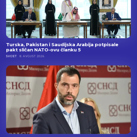
Turska, Pakistan i Saudijska Arabija potpisale
pakt sličan NATO-ovu članku 5
SVIJET
8. AVGUST 2026.