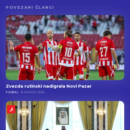
POVEZANI ČLANCI
Zvezda rutinski nadigrala Novi Pazar
FUDBAL
8. AVGUST 2026.